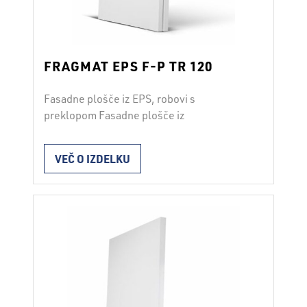
FRAGMAT EPS F-P TR 120
Fasadne plošče iz EPS, robovi s
preklopom Fasadne plošče iz
ekspandiranega polistirena s preklopom
FRAGMAT EPS F-P TR 120 se uporabljajo
VEČ O IZDELKU
za toplotno izolacijo v fasadnih sistemih
ETICS v skladu z ETAG 004. Plošče
vgrajujemo s fasadnimi lepili ali dodatnim
mehanskim pritrjevanjem. Pri vgradnji
moramo upoštevati navodila za vgradnjo
fasadnega sistema ter veljavne strokovne
in …
Continued