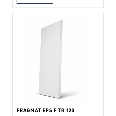
sistemih ETICS v skladu z ETAG 004.
Plošče vgrajujemo s fasadnimi lepili ali
dodatnim mehanskim pritrjevanjem. Pri
vgradnji moramo upoštevati navodila za
vgradnjo fasadnega sistema ter veljavne
strokovne in zakonske predpise. Lastnosti
…
Continued
FRAGMAT EPS F TR 120