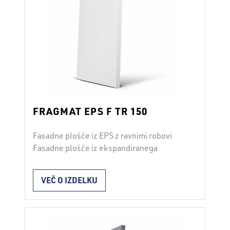
FRAGMAT EPS F TR 150
Fasadne plošče iz EPS z ravnimi robovi
Fasadne plošče iz ekspandiranega
polistirena FRAGMAT EPS F TR 150 se
uporabljajo za toplotno izolacijo v fasadnih
VEČ O IZDELKU
sistemih ETICS v skladu z ETAG 004.
Plošče vgrajujemo s fasadnimi lepili ali
dodatnim mehanskim pritrjevanjem. Pri
vgradnji moramo upoštevati navodila za