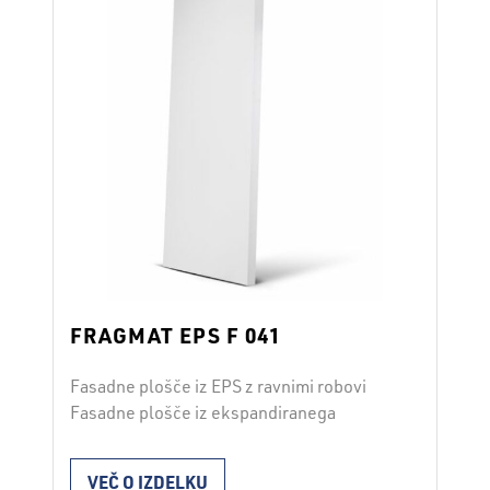
FRAGMAT EPS F 041
Fasadne plošče iz EPS z ravnimi robovi
Fasadne plošče iz ekspandiranega
polistirena FRAGMAT EPS F 041 se
uporabljajo za toplotno izolacijo v fasadnih
VEČ O IZDELKU