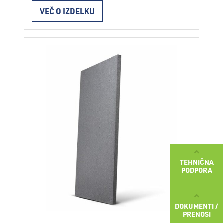
za toplotno izolacijo v fasadnih sistemih
VEČ O IZDELKU
ETICS v skladu z ETAG 004. Plošče
vgrajujemo s fasadnimi lepili ali dodatnim
mehanskim pritrjevanjem. Pri vgradnji
moramo upoštevati navodila za vgradnjo
fasadnega sistema ter veljavne strokovne
in zakonske predpise. Lastnosti standard
…
Continued
TEHNIČNA
PODPORA
DOKUMENTI /
PRENOSI