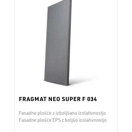
vgradnjo fasadnega sistema ter veljavne
strokovne in zakonske predpise. …
Continued
FRAGMAT NEO SUPER F 034
Fasadne plošče z izboljšano izolativnostjo
Fasadne plošče EPS z boljšo izolativnostjo
FRAGMAT NEO SUPER F 034 uporabljamo