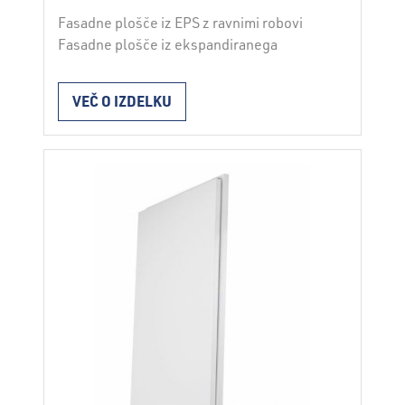
Fasadne plošče iz EPS z ravnimi robovi
Fasadne plošče iz ekspandiranega
polistirena FRAGMAT EPS F TR 120 se
uporabljajo za toplotno izolacijo v fasadnih
VEČ O IZDELKU
sistemih ETICS v skladu z ETAG 004.
Plošče vgrajujemo s fasadnimi lepili ali
dodatnim mehanskim pritrjevanjem. Pri
vgradnji moramo upoštevati navodila za
vgradnjo fasadnega sistema ter veljavne
strokovne in zakonske predpise. …
Continued