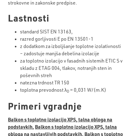
strokovne in zakonske predpise.
Lastnosti
standard SIST EN 13163,
razred gorljivosti E po EN 13501-1
z dodatkom za izboljšanje toplotne izolativnosti
– zadostuje manjša debelina izolacije
za toplotno izolacijo v fasadnih sistemih ETIC S v
skladu z ETAG 004, tlakov, notranjih sten in
poševnih streh
natezna trdnost TR 150
toplotna prevodnost λ
= 0,031 W/(m.K)
D
Primeri vgradnje
Balkon s toplotno izolacijo XPS, talna obloga na
podstavkih,
Balkon s toplotno izolacijo XPS, talna
obloga na nastavljivih podstavkih,
Balkon s toplotno