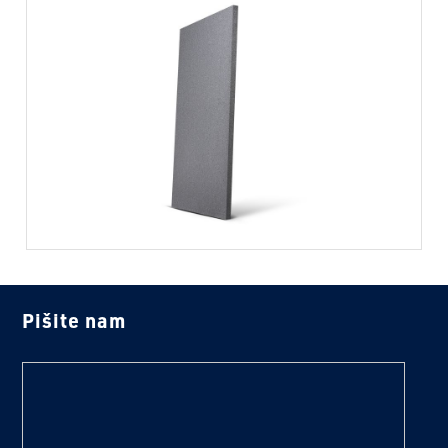
Pišite nam
text