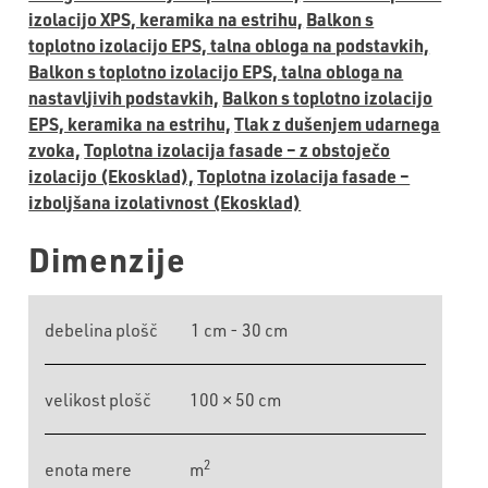
izolacijo XPS, keramika na estrihu,
Balkon s
toplotno izolacijo EPS, talna obloga na podstavkih,
Balkon s toplotno izolacijo EPS, talna obloga na
nastavljivih podstavkih,
Balkon s toplotno izolacijo
EPS, keramika na estrihu,
Tlak z dušenjem udarnega
zvoka,
Toplotna izolacija fasade – z obstoječo
izolacijo (Ekosklad),
Toplotna izolacija fasade –
izboljšana izolativnost (Ekosklad)
Dimenzije
debelina plošč
1 cm - 30 cm
velikost plošč
100 × 50 cm
2
enota mere
m