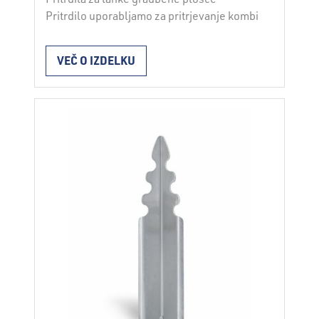
Pritrdilo uporabljamo za pritrjevanje kombi
plošč in cinkane mrežice v sistemu
debeloslojne fasade. Lastnosti iz
VEČ O IZDELKU
plastičnega vložka, cinkanega vijačnega
žeblja in cinkane ploščice za pritrjevanje
plošč DRVOPOR oz. DRVOTERM in cinkane
mrežice v sistemu debeloslojne fasade