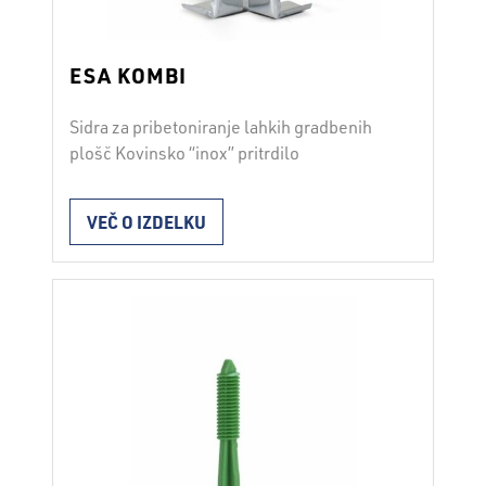
ESA KOMBI
Sidra za pribetoniranje lahkih gradbenih
plošč Kovinsko “inox” pritrdilo
uporabljamo za pritrjevanje kombi plošč
po sistemu “izgubljeni opaž”. Lastnosti iz
VEČ O IZDELKU
nerjavne pločevine (v enem kosu) za
pritrjevanje plošč DRVOPOR in DRVOTERM
po sistemu “izgubljeni opaž”