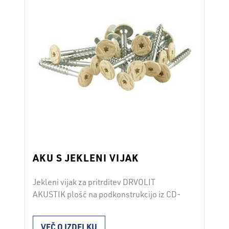
AKU S JEKLENI VIJAK
Jekleni vijak za pritrditev DRVOLIT
AKUSTIK plošč na podkonstrukcijo iz CD-
profilov ali lesenih letvic.
VEČ O IZDELKU