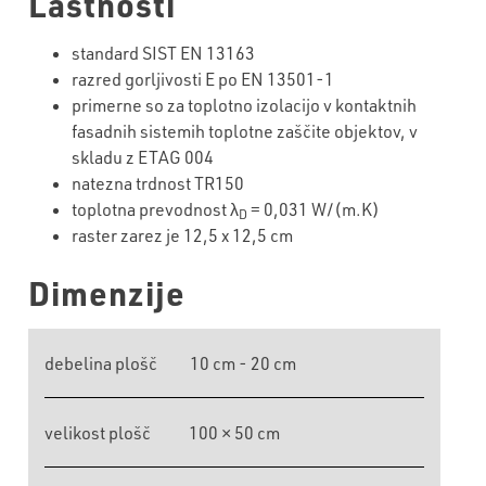
Lastnosti
standard SIST EN 13163
razred gorljivosti E po EN 13501-1
primerne so za toplotno izolacijo v kontaktnih
fasadnih sistemih toplotne zaščite objektov, v
skladu z ETAG 004
natezna trdnost TR150
toplotna prevodnost λ
= 0,031 W/(m.K)
D
raster zarez je 12,5 x 12,5 cm
Dimenzije
debelina plošč
10 cm - 20 cm
velikost plošč
100 × 50 cm