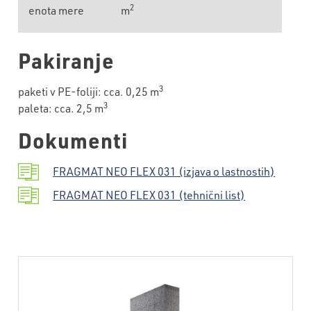
2
enota mere
m
Pakiranje
3
paketi v PE-foliji: cca. 0,25 m
3
paleta: cca. 2,5 m
Dokumenti
FRAGMAT NEO FLEX 031 (izjava o lastnostih)
FRAGMAT NEO FLEX 031 (tehnični list)