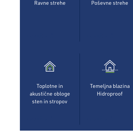
Ravne strehe
Poševne strehe
PRIKAŽI VEČ
PRIKAŽI VEČ
Toplotne in
Temeljna blazina
akustične obloge
Hidroproof
sten in stropov
PRIKAŽI VEČ
PRIKAŽI VEČ