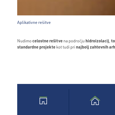
Aplikativne rešitve
celostne r
ešitve
hidroizolacij
to
Nudimo
na področju
,
standardne projekte
najbolj zahtevnih arh
kot tudi pri