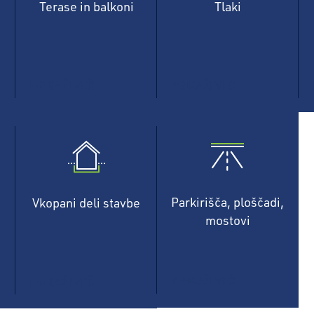
Terase in balkoni
Tlaki
PRIKAŽI VEČ
PRIKAŽI VEČ
Parkirišča, ploščadi,
Vkopani deli stavbe
mostovi
PRIKAŽI VEČ
PRIKAŽI VEČ