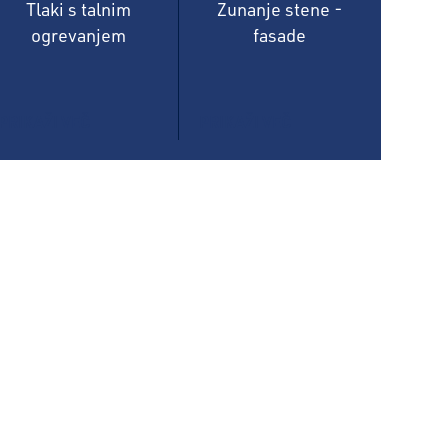
Tlaki s talnim
Zunanje stene -
ogrevanjem
fasade
PRIKAŽI VEČ
PRIKAŽI VEČ