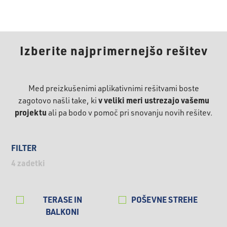
Izberite najprimernejšo rešitev
Med preizkušenimi aplikativnimi rešitvami boste
v veliki meri ustrezajo vašemu
zagotovo našli take, ki
projektu
ali pa bodo v pomoč pri snovanju novih rešitev.
FILTER
4
zadetki
TERASE IN
POŠEVNE STREHE
BALKONI