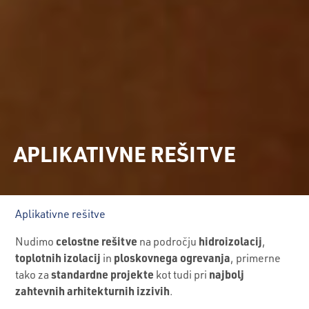
APLIKATIVNE REŠITVE
Aplikativne rešitve
celostne r
ešitve
hidroizolacij
Nudimo
na področju
,
toplotnih izolacij
ploskovnega ogrevanja
in
, primerne
standardne projekte
najbolj
tako za
kot tudi pri
zahtevnih arhitekturnih izzivih
.