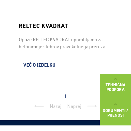
RELTEC KVADRAT
Opaže RELTEC KVADRAT uporabljamo za
betoniranje stebrov pravokotnega prereza
s posnetimi robovi. Površina stebrov je
gladka.
VEČ O IZDELKU
TEHNIČNA
PODPORA
1
Nazaj
Naprej
DOKUMENTI /
PRENOSI
Pišite nam