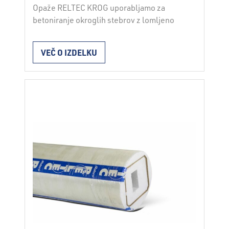
Opaže RELTEC KROG uporabljamo za
betoniranje okroglih stebrov z lomljeno
površino mnogokotnika.
VEČ O IZDELKU