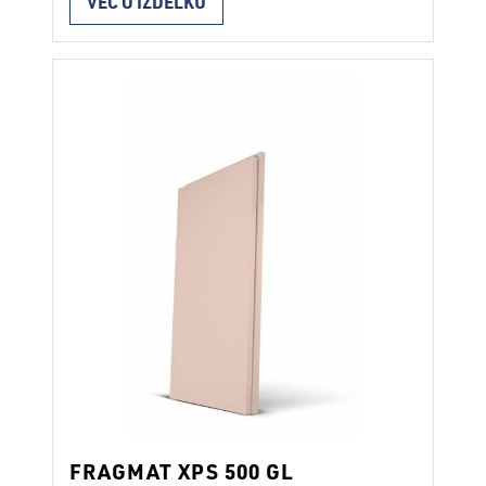
VEČ O IZDELKU
stopničastim preklopom. Lastnosti
standard SIST EN 13164 tlačna trdnost 300
kPa Namen Namenjene so za: toplotno
izolacijo tlakov (estrihov) v prostorih z
večjo obremenitvijo izolacijo vkopanih
delov stavb z zunanje strani toplotno
izolacijo …
Continued
FRAGMAT XPS 500 GL