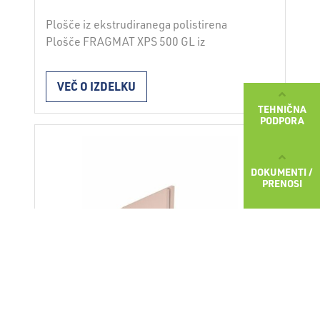
Plošče iz ekstrudiranega polistirena
Plošče FRAGMAT XPS 500 GL iz
ekstrudiranega polistirena tlačne trdnosti
500 kPa z gladko površino in robovi s
VEČ O IZDELKU
stopničastim preklopom. Lastnosti
TEHNIČNA
standard SIST EN 13164 tlačna trdnost 500
PODPORA
kPa Namen Namenjene so za: toplotno
izolacijo tlakov (estrihov) v industrijskih
halah izolacijo vkopanih delov stavb z
DOKUMENTI /
zunanje strani pri večjih globinah zasutja
PRENOSI
…
Continued