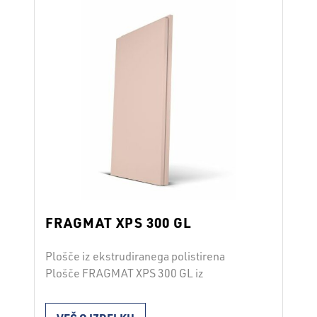
SIST EN 13164 tlačna trdnost 300 …
Continued
FRAGMAT XPS 300 GL
Plošče iz ekstrudiranega polistirena
Plošče FRAGMAT XPS 300 GL iz
ekstrudiranega polistirena tlačne trdnosti
300 kPa z gladko površino in robovi s