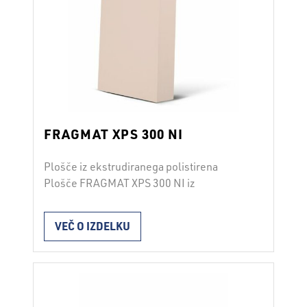
FRAGMAT XPS 300 NI
Plošče iz ekstrudiranega polistirena
Plošče FRAGMAT XPS 300 NI iz
ekstrudiranega polistirena tlačne trdnosti
300 kPa s hrapavo površino
VEČ O IZDELKU
(»napolitanka«) in ravnimi robovi so
namenjene za vgradnjo z lepljenjem ali
zalivanjem z betonom ter v primerih, ko se
nanje neposredno nanašajo lepilne malte,
ometi in drugi nanosi. Lastnosti standard