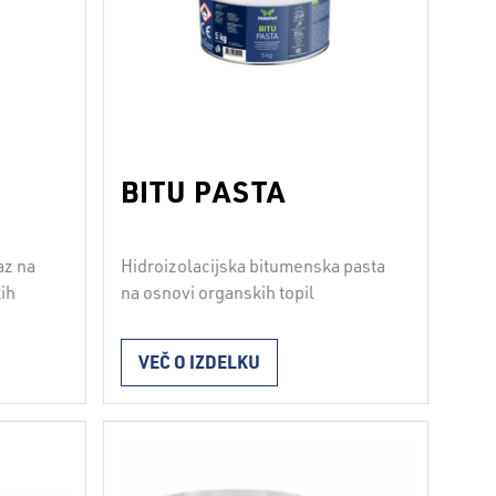
BITU PASTA
az na
Hidroizolacijska bitumenska pasta
ih
na osnovi organskih topil
om.
ti
VEČ O IZDELKU
 0,50
d
kih
 do
nacijo