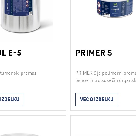
OL E-5
PRIMER S
itumenski premaz
PRIMER S je polimerni prem
osnovi hitro sušečih organsk
topil. Nanašamo ga z valjčk
Poraba je odvisna od vpojnos
 IZDELKU
VEČ O IZDELKU
podlage in znaša od 0,20 do
2
l/m
. Čas sušenja odvisen o
debeline nanosa in vremens
pogojev ter znaša od pol ure
ene ure. Uporaba: za impreg