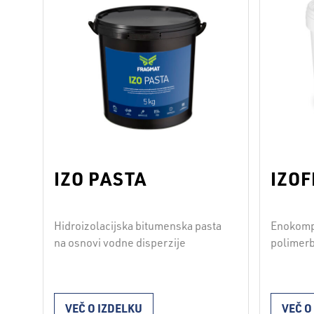
IZO PASTA
IZOF
Hidroizolacijska bitumenska pasta
Enokom
na osnovi vodne disperzije
polimerb
osnovi z
postopk
elastičn
VEČ O IZDELKU
VEČ O
atmosfer