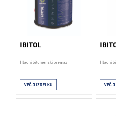
IBITOL
IBIT
Hladni bitumenski premaz
Hladni b
VEČ O IZDELKU
VEČ O