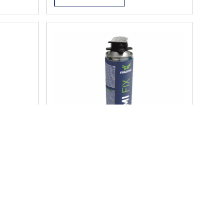
plošče. Poraba zmesi je v
2
povprečju 2 kg/m
. Zmes se
praviloma pripravi v posebnih
kotlih z mešalom in indirektnim
segrevanjem.
TERMIFIX
lna
TERMIFIX se uporablja za