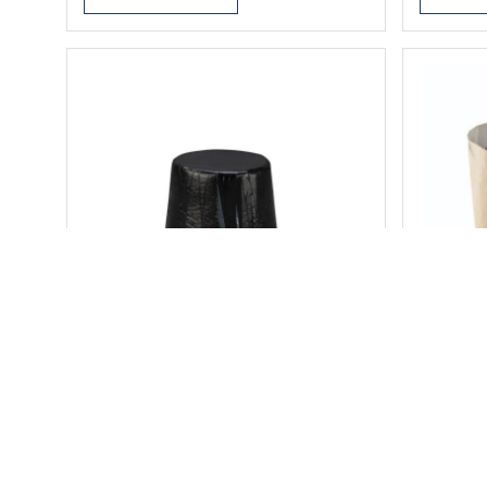
na stoječ
vse vrst
beton, k
les, ker
Osnovni 
potreben
na beton
podlage
BITU E
ELAS
BITU E je zmes bitumna
ELASTIBI