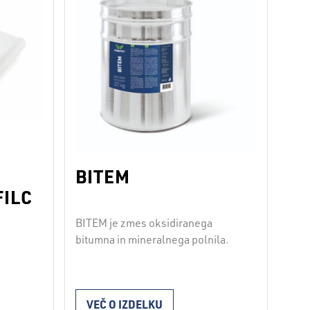
kih
BITEM
FILC
BITEM je zmes oksidiranega
bitumna in mineralnega polnila.
Uporablja se za izvajanje
hidroizolacij po vročem postopku
emazov.
za lepljenje hidroizolacijskih
VEČ O IZDELKU
trakov na toplotno izolacijske