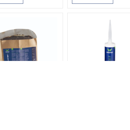
o vodo. Oprijemljiva je na
e gradbenih materialov:
ovino, mavčne plošče,
amiko, steklo, bitumen.
premaz podlage ni
. Kadar gre za aplikacijo
, mora biti vlažnost
 …
Continued
TIBIT S
BITUFIX F
T S je bitumenska zmes z
BITUFIX F je tesnilna in lepi