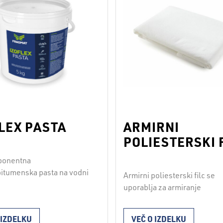
kovinskih, lesenih in betons
podlag pred aplikacijo …
Continued
LEX PASTA
ARMIRNI
POLIESTERSKI 
ponentna
itumenska pasta na vodni
Armirni poliesterski filc se
a vgradnjo po hladnem
uporablja za armiranje
u IZOFLEX PASTA je zelo
hidroizolacijskih past in pr
a, odporna proti
 IZDELKU
VEČ O IZDELKU
skim vplivom in obstojna