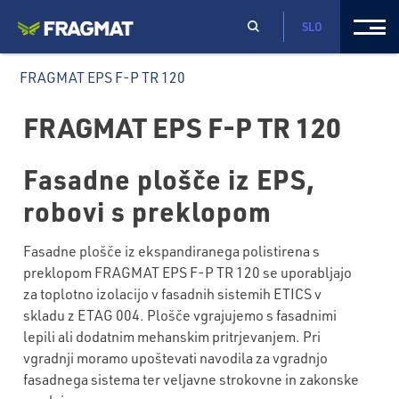
SLO
FRAGMAT EPS F-P TR 120
FRAGMAT EPS F-P TR 120
Fasadne plošče iz EPS,
robovi s preklopom
Fasadne plošče iz ekspandiranega polistirena s
preklopom FRAGMAT EPS F-P TR 120 se uporabljajo
za toplotno izolacijo v fasadnih sistemih ETICS v
skladu z ETAG 004. Plošče vgrajujemo s fasadnimi
lepili ali dodatnim mehanskim pritrjevanjem. Pri
vgradnji moramo upoštevati navodila za vgradnjo
fasadnega sistema ter veljavne strokovne in zakonske