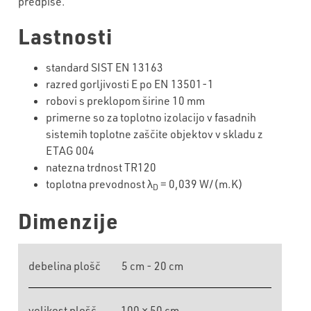
predpise.
Lastnosti
standard SIST EN 13163
razred gorljivosti E po EN 13501-1
robovi s preklopom širine 10 mm
primerne so za toplotno izolacijo v fasadnih
sistemih toplotne zaščite objektov v skladu z
ETAG 004
natezna trdnost TR120
toplotna prevodnost λ
= 0,039 W/(m.K)
D
Dimenzije
debelina plošč
5 cm - 20 cm
velikost plošč
100 × 50 cm