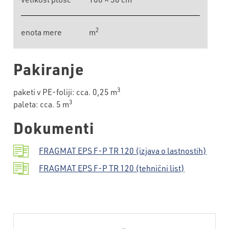
2
enota mere
m
Pakiranje
3
paketi v PE-foliji: cca. 0,25 m
3
paleta: cca. 5 m
Dokumenti
FRAGMAT EPS F-P TR 120 (izjava o lastnostih)
FRAGMAT EPS F-P TR 120 (tehnični list)