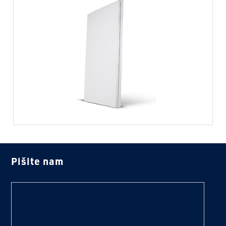
Pišite nam
text