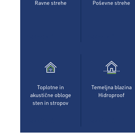
Ravne strehe
Poševne strehe
PRIKAŽI VEČ
PRIKAŽI VEČ
Toplotne in
Temeljna blazina
akustične obloge
Hidroproof
sten in stropov
PRIKAŽI VEČ
PRIKAŽI VEČ