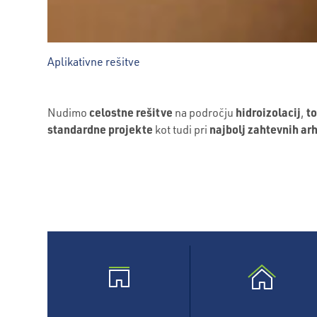
Aplikativne rešitve
celostne r
ešitve
hidroizolacij
to
Nudimo
na področju
,
standardne projekte
najbolj zahtevnih arh
kot tudi pri