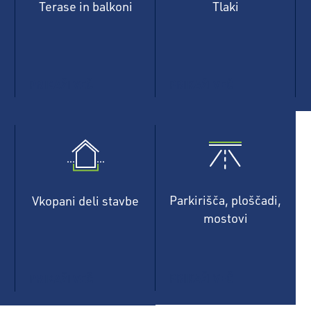
Terase in balkoni
Tlaki
PRIKAŽI VEČ
PRIKAŽI VEČ
Parkirišča, ploščadi,
Vkopani deli stavbe
mostovi
PRIKAŽI VEČ
PRIKAŽI VEČ