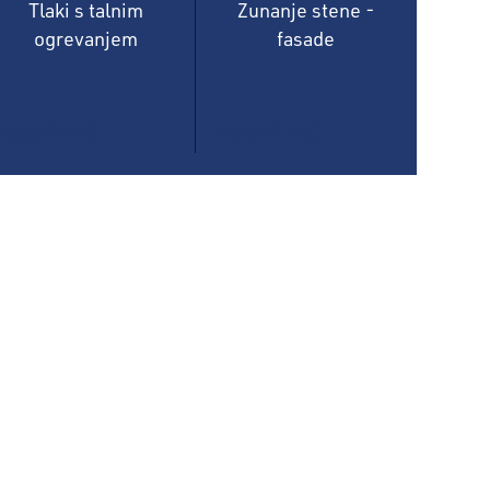
Tlaki s talnim
Zunanje stene -
ogrevanjem
fasade
PRIKAŽI VEČ
PRIKAŽI VEČ