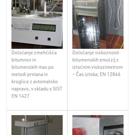
Določanje zmehčišča
Določanje viskoznosti
bitumnov in
bitumenskih emulzij z
bitumenskih mas po
iztočnim viskozimetrom
metodi prstana in
– Čas iztoka; EN 12846
kroglice z avtomatsko
napravo, v skladu s SIST
EN 1427