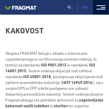
SLO
KAKOVOST
Skupina FRAGMAT deluje v skladu s smernicami
vzpostavljenega in certificiranega sistema vodenja, ki
ISO 9001:2015
ISO
temelji na standardu
in standardu
14001:2015
. Sistem vodenja vključuje tudi zahteve
ISO 45001:2018
standarda
, postopno pa vključujemo tudi
IATF 16949:2016
zahteve avtomobilske industrije (
), saj s
svojimi EPS in EPP izdelki postajamo vse vidnejši
dobavitelj avtomobilski industriji. Sistem vodenja skupine
zagotavljanje
Fragmat obsega vse potrebne aktivnosti za
kakovosti naših izdelkov
storitev
in
ter uspešno