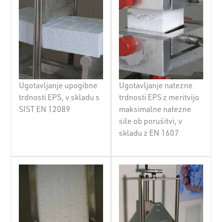
Ugotavljanje upogibne
Ugotavljanje natezne
trdnosti EPS, v skladu s
trdnosti EPS z meritvijo
SIST EN 12089
maksimalne natezne
sile ob porušitvi, v
skladu z EN 1607