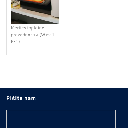
Meritev toplotne
prevodnosti λ (W m-1
K-1)
Pišite nam
text