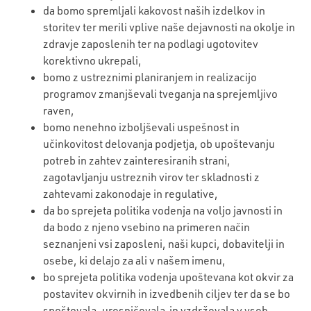
da bomo spremljali kakovost naših izdelkov in
storitev ter merili vplive naše dejavnosti na okolje in
zdravje zaposlenih ter na podlagi ugotovitev
korektivno ukrepali,
bomo z ustreznimi planiranjem in realizacijo
programov zmanjševali tveganja na sprejemljivo
raven,
bomo nenehno izboljševali uspešnost in
učinkovitost delovanja podjetja, ob upoštevanju
potreb in zahtev zainteresiranih strani,
zagotavljanju ustreznih virov ter skladnosti z
zahtevami zakonodaje in regulative,
da bo sprejeta politika vodenja na voljo javnosti in
da bodo z njeno vsebino na primeren način
seznanjeni vsi zaposleni, naši kupci, dobavitelji in
osebe, ki delajo za ali v našem imenu,
bo sprejeta politika vodenja upoštevana kot okvir za
postavitev okvirnih in izvedbenih ciljev ter da se bo
spoštovala, uresničevala in vzdrževala v vseh