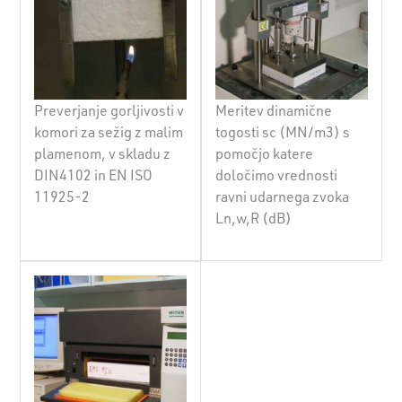
Preverjanje gorljivosti v
Meritev dinamične
komori za sežig z malim
togosti sc (MN/m3) s
plamenom, v skladu z
pomočjo katere
DIN4102 in EN ISO
določimo vrednosti
11925-2
ravni udarnega zvoka
Ln,w,R (dB)