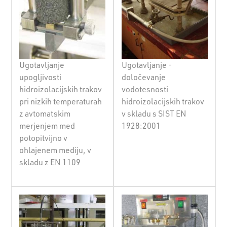
Ugotavljanje
Ugotavljanje -
upogljivosti
določevanje
hidroizolacijskih trakov
vodotesnosti
pri nizkih temperaturah
hidroizolacijskih trakov
z avtomatskim
v skladu s SIST EN
merjenjem med
1928:2001
potopitvijno v
ohlajenem mediju, v
skladu z EN 1109