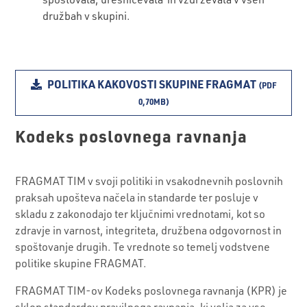
družbah v skupini.
POLITIKA KAKOVOSTI SKUPINE FRAGMAT
(PDF
0,70MB)
Kodeks poslovnega ravnanja
FRAGMAT TIM v svoji politiki in vsakodnevnih poslovnih
praksah upošteva načela in standarde ter posluje v
skladu z zakonodajo ter ključnimi vrednotami, kot so
zdravje in varnost, integriteta, družbena odgovornost in
spoštovanje drugih. Te vrednote so temelj vodstvene
politike skupine FRAGMAT.
FRAGMAT TIM-ov Kodeks poslovnega ravnanja (KPR) je
sklop standardov pravilnega ravnanja, ki velja za vse