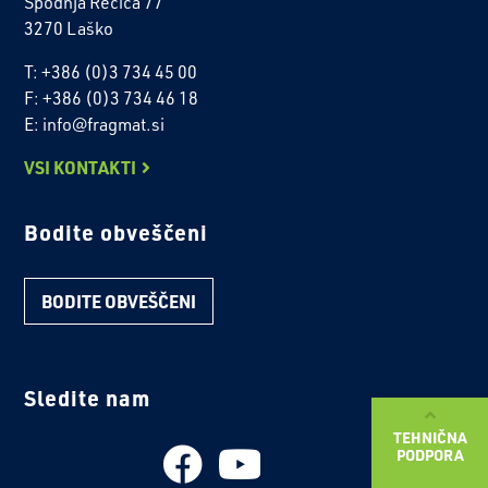
Spodnja Rečica 77
3270 Laško
T: +386 (0)3 734 45 00
F: +386 (0)3 734 46 18
E: info@fragmat.si
VSI KONTAKTI
Bodite obveščeni
BODITE OBVEŠČENI
Sledite nam
TEHNIČNA
PODPORA