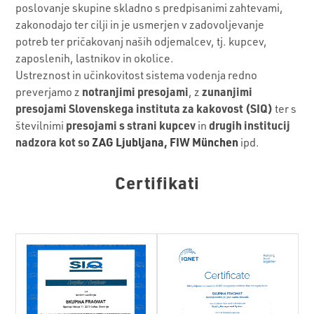
poslovanje skupine skladno s predpisanimi zahtevami,
zakonodajo ter cilji in je usmerjen v zadovoljevanje
potreb ter pričakovanj naših odjemalcev, tj. kupcev,
zaposlenih, lastnikov in okolice.
Ustreznost in učinkovitost sistema vodenja redno
notranjimi presojami
zunanjimi
preverjamo z
, z
presojami Slovenskega instituta za kakovost (SIQ)
ter s
presojami s strani kupcev
drugih institucij
številnimi
in
nadzora kot so
ZAG Ljubljana
,
FIW München
ipd.
Certifikati