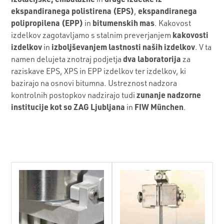
ekspandiranega polistirena (EPS)
ekspandiranega
,
polipropilena (EPP)
bitumenskih mas
in
. Kakovost
kakovosti
izdelkov zagotavljamo s stalnim preverjanjem
izdelkov
izboljševanjem lastnosti naših izdelkov
in
. V ta
dva laboratorija
namen delujeta znotraj podjetja
za
raziskave EPS, XPS in EPP izdelkov ter izdelkov, ki
bazirajo na osnovi bitumna. Ustreznost nadzora
zunanje nadzorne
kontrolnih postopkov nadzirajo tudi
institucije kot so ZAG Ljubljana
FIW München
in
.