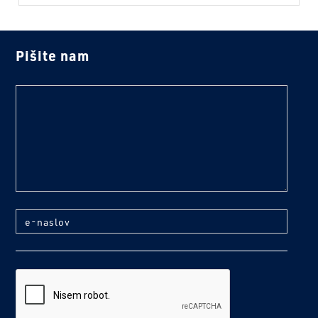
Pišite nam
text
e-naslov
reCaptcha