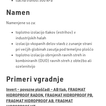
tlačna trdnost 500 kPa
Namen
Namenjene so za:
toplotno izolacijo tlakov (estrihov) v
industrijskih halah
izolacijo vkopanih delov stavb z zunanje strani
pri večjih globinah zasutja pod temeljno ploščo
toplotno izolacijo obrnjenih ravnih streh in
kombiniranih (DUO) ravnih streh z obtežbo ali
ozelenitvijo
Primeri vgradnje
Invert – povozne ploščadi – AB tlak,
FRAGMAT
HIDROPROOF RADON,
FRAGMAT HIDROPROOF PB,
FRAGMAT HIDROPROOF AB,
FRAGMAT