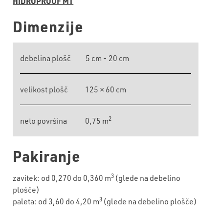
HIDROPROOF MT
Dimenzije
debelina plošč
5 cm - 20 cm
velikost plošč
125 × 60 cm
2
neto površina
0,75 m
Pakiranje
3
zavitek: od 0,270 do 0,360 m
(glede na debelino
plošče)
3
paleta: od 3,60 do 4,20 m
(glede na debelino plošče)