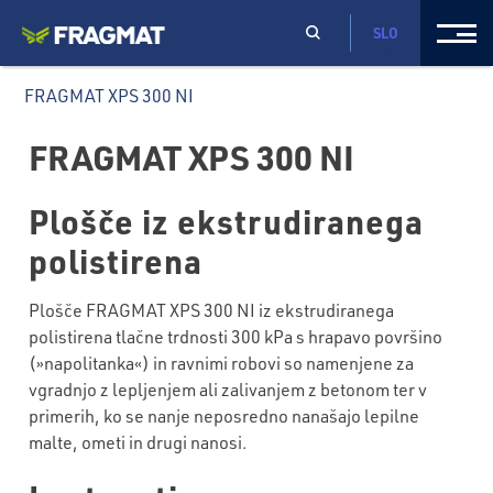
SLO
FRAGMAT XPS 300 NI
FRAGMAT XPS 300 NI
Plošče iz ekstrudiranega
polistirena
Plošče FRAGMAT XPS 300 NI iz ekstrudiranega
polistirena tlačne trdnosti 300 kPa s hrapavo površino
(»napolitanka«) in ravnimi robovi so namenjene za
vgradnjo z lepljenjem ali zalivanjem z betonom ter v
primerih, ko se nanje neposredno nanašajo lepilne
malte, ometi in drugi nanosi.