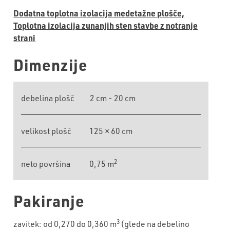
Dodatna toplotna izolacija medetažne plošče,
Toplotna izolacija zunanjih sten stavbe z notranje
strani
Dimenzije
debelina plošč
2 cm - 20 cm
velikost plošč
125 × 60 cm
2
neto površina
0,75 m
Pakiranje
3
zavitek: od 0,270 do 0,360 m
(glede na debelino