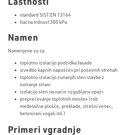
Lastnosti
standard SIST EN 13164
tlačna trdnost 300 kPa
Namen
Namenjene so za:
toplotno izolacijo podzidka fasade
izvedbo kapnih napuščev pri poševnih strehah
toplotno izolacijo zunanjih sten stavbe z
notranje strani
izolacijo sten na način »izgubljeni opaž«
preprečevanje toplotnih mostov (rob
medetažne plošče, preklade, strešni venec,
betonirani vogali itd.)
Primeri vgradnje