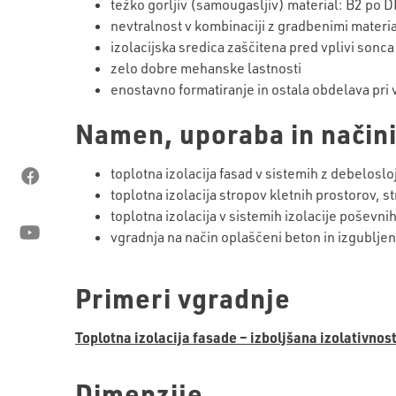
težko gorljiv (samougasljiv) material: B2 po
nevtralnost v kombinaciji z gradbenimi materia
izolacijska sredica zaščitena pred vplivi sonca
zelo dobre mehanske lastnosti
enostavno formatiranje in ostala obdelava pri 
Namen, uporaba in načini
toplotna izolacija fasad v sistemih z debeloslo
toplotna izolacija stropov kletnih prostorov, 
toplotna izolacija v sistemih izolacije poševn
vgradnja na način oplaščeni beton in izgubljen
Primeri vgradnje
Toplotna izolacija fasade – izboljšana izolativnos
Dimenzije