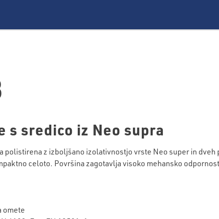
3
e s sredico iz Neo supra
olistirena z izboljšano izolativnostjo vrste Neo super in dveh 
ompaktno celoto. Površina zagotavlja visoko mehansko odpornost p
a omete