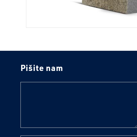
Pišite nam
text