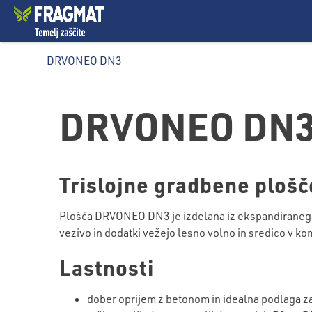
DRVONEO DN3
DRVONEO DN
Trislojne gradbene plošč
Plošča DRVONEO DN3 je izdelana iz ekspandiranega p
vezivo in dodatki vežejo lesno volno in sredico v k
Lastnosti
dober oprijem z betonom in idealna podlaga z