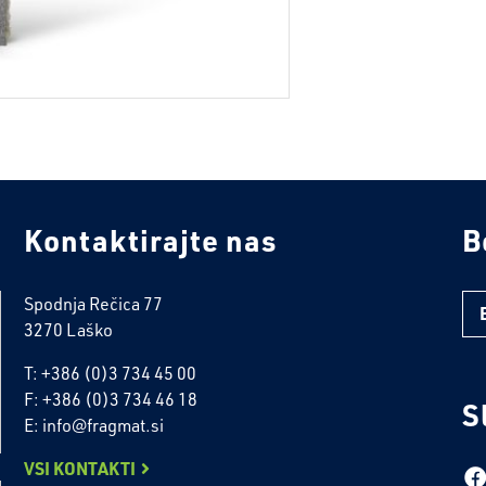
Kontaktirajte nas
B
Spodnja Rečica 77
3270 Laško
T: +386 (0)3 734 45 00
F: +386 (0)3 734 46 18
S
E: info@fragmat.si
VSI KONTAKTI