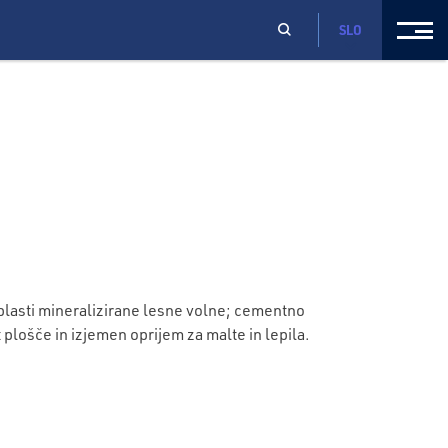
SLO
plasti mineralizirane lesne volne; cementno
lošče in izjemen oprijem za malte in lepila.