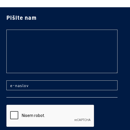
Pišite nam
text
e-naslov
reCaptcha