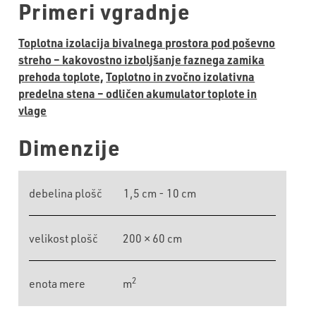
Primeri vgradnje
Toplotna izolacija bivalnega prostora pod poševno
streho – kakovostno izboljšanje faznega zamika
prehoda toplote,
Toplotno in zvočno izolativna
predelna stena – odličen akumulator toplote in
vlage
Dimenzije
debelina plošč
1,5 cm - 10 cm
velikost plošč
200 × 60 cm
2
enota mere
m