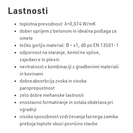
Lastnosti
toplotna prevodnost: λ=0,074 W/mK
dober oprijem z betonom in idealna podlaga za
omete
težko gorljiv material: B – s1, d0 po EN 13501-1
odpornost na staranje, kemične vplive,
zajedavce in plesni
nevtralnost v kombinaciji z gradbenimi materiali
in kovinami
dobra absorbcija zvoka in visoka
paroprepustnost
zelo dobre mehanske lastnosti
enostavno formatiranje in ostala obdelava pri
vgradnji
visoka sposobnost vzdrževanja faznega zamika
preboja toplote skozi površino stavbe