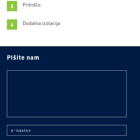
Pritrdilo
Dodatna izolacija
Pišite nam
text
e-naslov