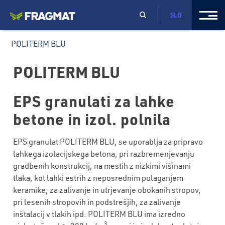
SLO
POLITERM BLU
POLITERM BLU
EPS granulati za lahke
betone in izol. polnila
EPS granulat POLITERM BLU, se uporablja za pripravo
lahkega izolacijskega betona, pri razbremenjevanju
gradbenih konstrukcij, na mestih z nizkimi višinami
tlaka, kot lahki estrih z neposrednim polaganjem
keramike, za zalivanje in utrjevanje obokanih stropov,
pri lesenih stropovih in podstrešjih, za zalivanje
inštalacij v tlakih ipd. POLITERM BLU ima izredno
3