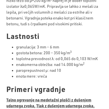
nizko težo od ρ=200 kg/m
naprej in je dober toplotni
izolator λ≥0,065W/mK. Pripravlja se lahko z mešali za
lepila, pri večjih volumnih z mešalci za estrihe ali v
betonarni. Vgradnja poteka enako kot pri klasičnem
betonu, tudi s črpalkami pod visokimi pritiski.
Lastnosti
granulacija: 3 mm – 6 mm
3
gostota betona: 200 – 350 kg/m
toplotna prevodnost λ: od 0,065 do 0,103 W/mK
2
enakomerna obtežba: nad 14.000 kg/m
paroprepustnost µ: nad 10
enota mere: vreča
Primeri vgradnje
Talno ogrevanje na medetažni plošči z dušenjem
udarnega zvoka,
Tlak z dušenjem udarnega zvoka,