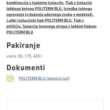
kombinacija s toplotno izolacijo,
Tlak z izolacijo
lahkega betona POLITERM BLU,
Izvedba talnega
ogrevanja in dušenja udarnega zvoka v medetaži,
Lahki izolacijski tlak POLITERM BLU,
Tlak v
pritličju,
Sanacija lesenega stropa z lahkim tlakom
POLITERM BLU
Pakiranje
vreče: 50, 170, 420 l
Dokumenti
POLITERM BLU (tehnični list)