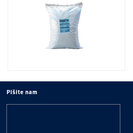
Pišite nam
text