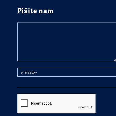
Pišite nam
text
e-naslov
reCaptcha