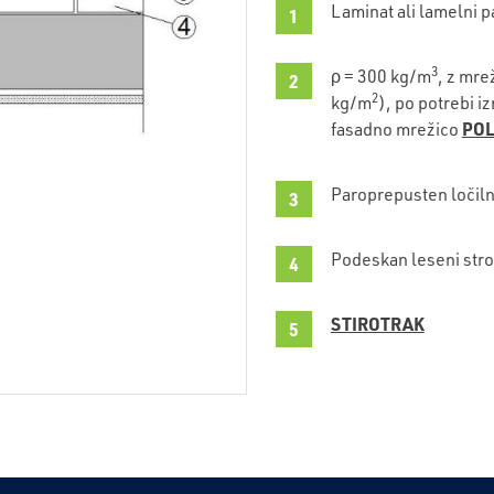
Laminat ali lamelni 
3
ρ = 300 kg/m
, z mre
2
kg/m
), po potrebi i
POL
fasadno mrežico
Paroprepusten ločilni
Podeskan leseni str
STIROTRAK