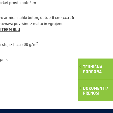
parket prosto položen
žo armiran lahki beton, deb. ≥ 8 cm (cca 25
zravnava površine z malto in vgrajeno
ITERM BLU
2
 sloj iz filca 300 g/m
opnik
TEHNIČNA
PODPORA
DOKUMENTI /
PRENOSI