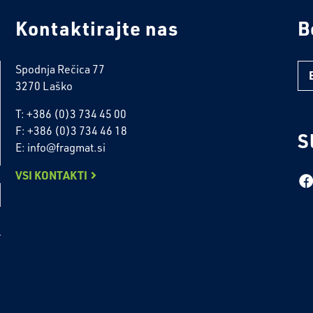
Kontaktirajte nas
B
Spodnja Rečica 77
3270 Laško
T: +386 (0)3 734 45 00
F: +386 (0)3 734 46 18
S
E: info@fragmat.si
VSI KONTAKTI