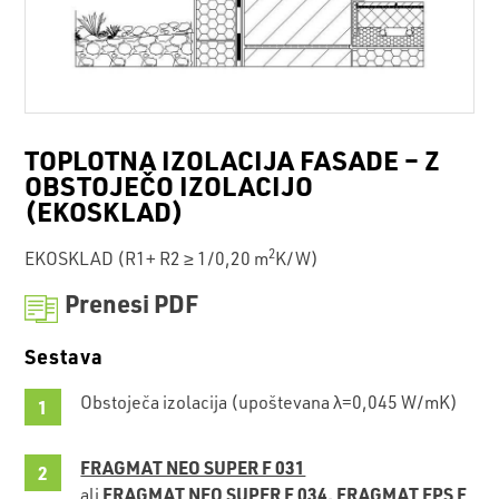
TOPLOTNA IZOLACIJA FASADE – Z
OBSTOJEČO IZOLACIJO
(EKOSKLAD)
2
EKOSKLAD (R1+ R2 ≥ 1/0,20 m
K/W)
Prenesi PDF
Sestava
Obstoječa izolacija (upoštevana λ=0,045 W/mK)
FRAGMAT NEO SUPER F 031
FRAGMAT NEO SUPER F 034,
FRAGMAT EPS F
ali