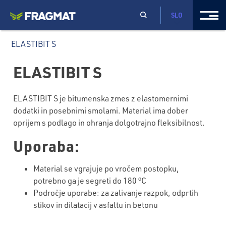
SLO
ELASTIBIT S
ELASTIBIT S
ELASTIBIT S je bitumenska zmes z elastomernimi
dodatki in posebnimi smolami. Material ima dober
oprijem s podlago in ohranja dolgotrajno fleksibilnost.
Uporaba:
Material se vgrajuje po vročem postopku,
potrebno ga je segreti do 180 °C
Področje uporabe: za zalivanje razpok, odprtih
stikov in dilatacij v asfaltu in betonu