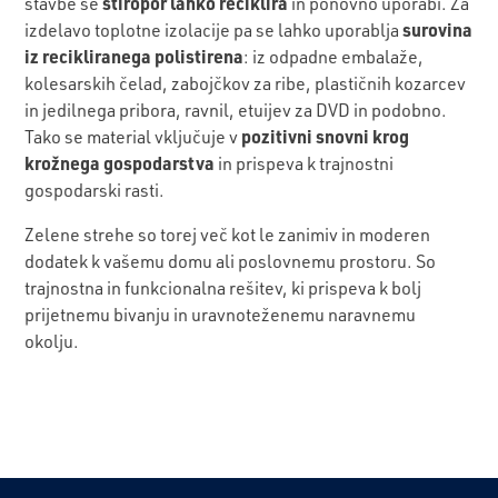
stiropor lahko reciklira
stavbe se
in ponovno uporabi. Za
surovina
izdelavo toplotne izolacije pa se lahko uporablja
iz recikliranega polistirena
: iz odpadne embalaže,
kolesarskih čelad, zabojčkov za ribe, plastičnih kozarcev
in jedilnega pribora, ravnil, etuijev za DVD in podobno.
pozitivni snovni krog
Tako se material vključuje v
krožnega gospodarstva
in prispeva k trajnostni
gospodarski rasti.
Zelene strehe so torej več kot le zanimiv in moderen
dodatek k vašemu domu ali poslovnemu prostoru. So
trajnostna in funkcionalna rešitev, ki prispeva k bolj
prijetnemu bivanju in uravnoteženemu naravnemu
okolju.