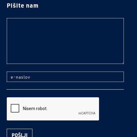
Pišite nam
text
e-naslov
reCaptcha