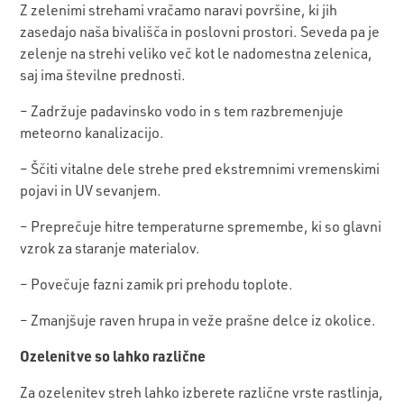
Z zelenimi strehami vračamo naravi površine, ki jih
zasedajo naša bivališča in poslovni prostori. Seveda pa je
zelenje na strehi veliko več kot le nadomestna zelenica,
saj ima številne prednosti.
– Zadržuje padavinsko vodo in s tem razbremenjuje
meteorno kanalizacijo.
– Ščiti vitalne dele strehe pred ekstremnimi vremenskimi
pojavi in UV sevanjem.
– Preprečuje hitre temperaturne spremembe, ki so glavni
vzrok za staranje materialov.
– Povečuje fazni zamik pri prehodu toplote.
– Zmanjšuje raven hrupa in veže prašne delce iz okolice.
Ozelenitve so lahko različne
Za ozelenitev streh lahko izberete različne vrste rastlinja,