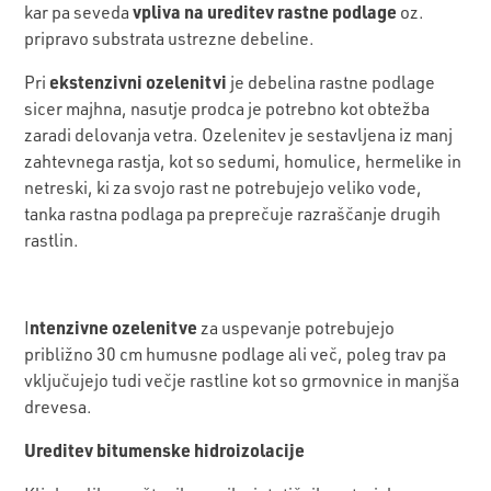
vpliva na ureditev rastne podlage
kar pa seveda
oz.
pripravo substrata ustrezne debeline.
ekstenzivni ozelenitvi
Pri
je debelina rastne podlage
sicer majhna, nasutje prodca je potrebno kot obtežba
zaradi delovanja vetra. Ozelenitev je sestavljena iz manj
zahtevnega rastja, kot so sedumi, homulice, hermelike in
netreski, ki za svojo rast ne potrebujejo veliko vode,
tanka rastna podlaga pa preprečuje razraščanje drugih
rastlin.
ntenzivne ozelenitve
I
za uspevanje potrebujejo
približno 30 cm humusne podlage ali več, poleg trav pa
vključujejo tudi večje rastline kot so grmovnice in manjša
drevesa.
Ureditev bitumenske hidroizolacije