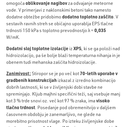
oblikovanje nagibov
omogoča
za odvajanje meteorne
vode. V primerjavi z naklonskimi betoni tako namesto
dodatno toplotno zaščito
dodatne obtežbe pridobimo
. V
sestavih ravnih streh se običajno uporablja
EPS tlačne
0,035
trdnosti 150 kPa
s toplotno prevodnostjo λ =
W/mK.
Dodatni sloj toplotne izolacije
XPS
iz
, ki se ga položi nad
hidroizolacijo, pa še bolje blaži temperaturna nihanja in je
obenem tudi mehanska zaščita hidroizolacije.
Zanimivost:
70-letih uporabe v
Stiropor se je po več kot
gradbenih konstrukcijah
izkazal z izredno kombinacijo
dobrih lastnosti, ki se v življenjski dobi stavbe ne
spreminjajo. Kljub majhni specifični teži, saj vsebuje manj
visoko
kot 3 % trde snovi oz. več kot 97 % zraka, ima
tlačno trdnost
. Posedanje pod obremenitvijo v daljšem
časovnem obdobju je zanemarljivo, ne glede na
morebitno prisotnost vlage. Po izteku življenjske dobe