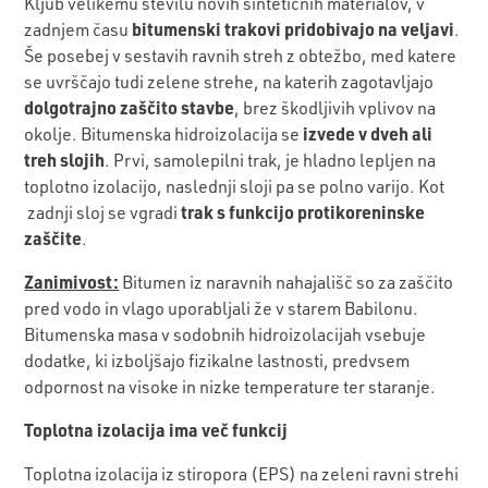
Kljub velikemu številu novih sintetičnih materialov, v
bitumenski trakovi
pridobivajo na veljavi
zadnjem času
.
Še posebej v sestavih ravnih streh z obtežbo, med katere
se uvrščajo tudi zelene strehe, na katerih zagotavljajo
dolgotrajno zaščito stavbe
, brez škodljivih vplivov na
izvede v dveh ali
okolje. Bitumenska hidroizolacija se
treh slojih
. Prvi, samolepilni trak, je hladno lepljen na
toplotno izolacijo, naslednji sloji pa se polno varijo. Kot
trak s funkcijo protikoreninske
zadnji sloj se vgradi
zaščite
.
Zanimivost:
Bitumen iz naravnih nahajališč so za zaščito
pred vodo in vlago uporabljali že v starem Babilonu.
Bitumenska masa v sodobnih hidroizolacijah vsebuje
dodatke, ki izboljšajo fizikalne lastnosti, predvsem
odpornost na visoke in nizke temperature ter staranje.
Toplotna izolacija ima več funkcij
Toplotna izolacija iz stiropora (EPS) na zeleni ravni strehi