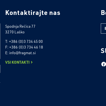
Kontaktirajte nas
B
Spodnja Rečica 77
3270 Laško
T: +386 (0)3 734 45 00
F: +386 (0)3 734 46 18
S
E: info@fragmat.si
VSI KONTAKTI