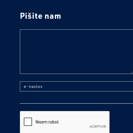
Pišite nam
text
e-naslov
reCaptcha