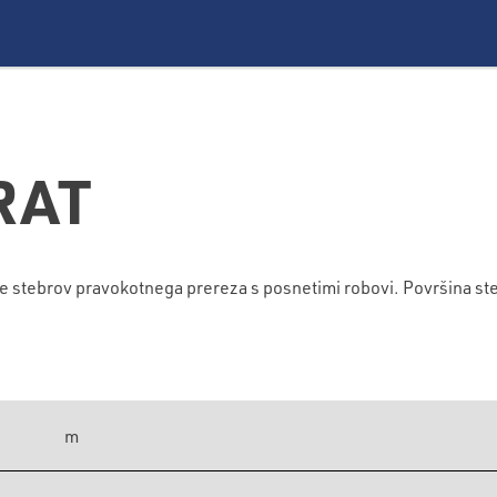
RAT
tebrov pravokotnega prereza s posnetimi robovi. Površina ste
m