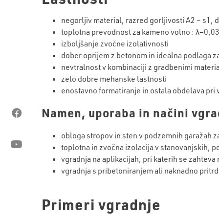
negorljiv material, razred gorljivosti A2 – s1
toplotna prevodnost za kameno volno : λ=0,
izboljšanje zvočne izolativnosti
dober oprijem z betonom in idealna podlaga z
nevtralnost v kombinaciji z gradbenimi materia
zelo dobre mehanske lastnosti
enostavno formatiranje in ostala obdelava pri 
Namen, uporaba in načini vgra
obloga stropov in sten v podzemnih garažah z
toplotna in zvočna izolacija v stanovanjskih, p
vgradnja na aplikacijah, pri katerih se zahteva
vgradnja s pribetoniranjem ali naknadno pritrdi
Primeri vgradnje