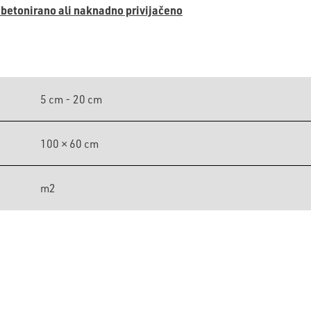
ribetonirano ali naknadno privijačeno
5 cm - 20 cm
100 × 60 cm
m2