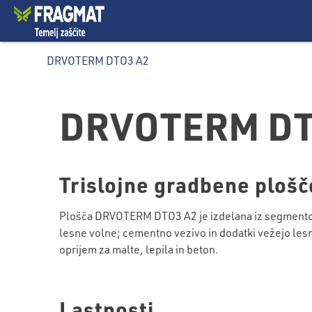
DRVOTERM DTO3 A2
DRVOTERM DT
Trislojne gradbene plošče
Plošča DRVOTERM DTO3 A2 je izdelana iz segmentov
lesne volne; cementno vezivo in dodatki vežejo les
oprijem za malte, lepila in beton.
Lastnosti