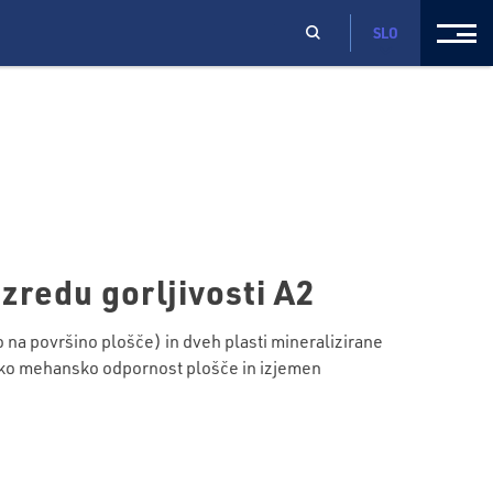
SLO
zredu gorljivosti A2
 površino plošče) in dveh plasti mineralizirane
soko mehansko odpornost plošče in izjemen