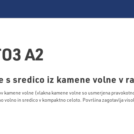
O3 A2
 s sredico iz kamene volne v ra
 kamene volne (vlakna kamene volne so usmerjena pravokotno na
no volno in sredico v kompaktno celoto. Površina zagotavlja vi