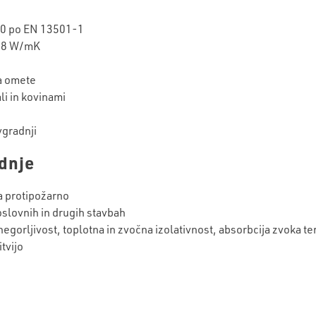
, d0 po EN 13501-1
038 W/mK
a omete
li in kovinami
vgradnji
dnje
a protipožarno
oslovnih in drugih stavbah
 negorljivost, toplotna in zvočna izolativnost, absorbcija zvoka 
tvijo