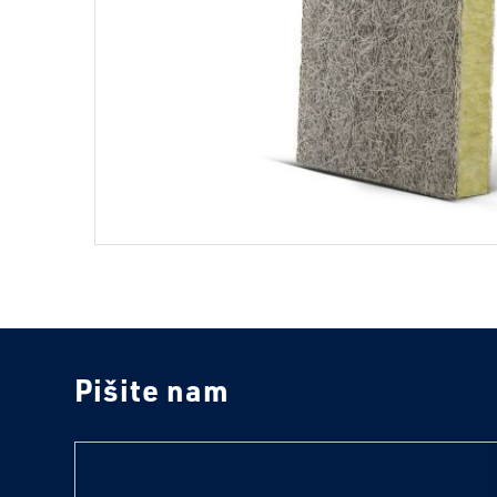
Pišite nam
text