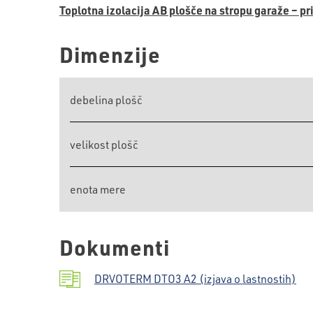
Toplotna izolacija AB plošče na stropu garaže – p
Dimenzije
debelina plošč
velikost plošč
enota mere
Dokumenti
DRVOTERM DTO3 A2 (izjava o lastnostih)