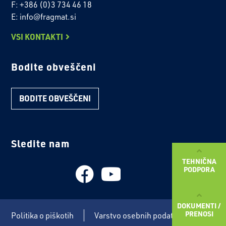
F: +386 (0)3 734 46 18
E: info@fragmat.si
VSI KONTAKTI
Bodite obveščeni
BODITE OBVEŠČENI
Sledite nam
TEHNIČNA
PODPORA
DOKUMENTI /
PRENOSI
Politika o piškotih
Varstvo osebnih podatkov