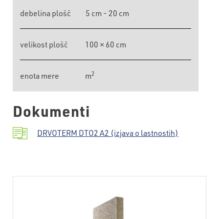
debelina plošč
5 cm - 20 cm
velikost plošč
100 × 60 cm
2
enota mere
m
Dokumenti
DRVOTERM DTO2 A2 (izjava o lastnostih)