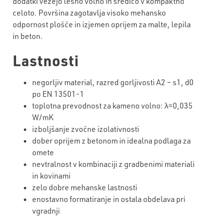
dodatki vežejo lesno volno in sredico v kompaktno
celoto. Površina zagotavlja visoko mehansko
odpornost plošče in izjemen oprijem za malte, lepila
in beton.
Lastnosti
negorljiv material, razred gorljivosti A2 – s1, d0
po EN 13501-1
toplotna prevodnost za kameno volno: λ=0,035
W/mK
izboljšanje zvočne izolativnosti
dober oprijem z betonom in idealna podlaga za
omete
nevtralnost v kombinaciji z gradbenimi materiali
in kovinami
zelo dobre mehanske lastnosti
enostavno formatiranje in ostala obdelava pri
vgradnji