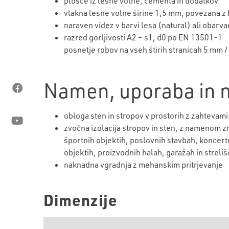
plošče iz lesne volne, cementa in dodatkov
vlakna lesne volne širine 1,5 mm, povezana 
naraven videz v barvi lesa (natural) ali obarv
razred gorljivosti A2 – s1, d0 po EN 13501-1
posnetje robov na vseh štirih stranicah 5 mm /
Namen, uporaba in n
obloga sten in stropov v prostorih z zahtevam
zvočna izolacija stropov in sten, z namenom 
športnih objektih, poslovnih stavbah, koncert
objektih, proizvodnih halah, garažah in streliš
naknadna vgradnja z mehanskim pritrjevanje
Dimenzije