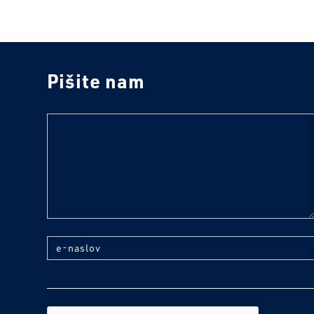
Pišite nam
text
e-naslov
reCaptcha