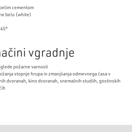
z belim cementom
ane belo (white)
 45°
ačini vgradnje
i glede požarne varnosti
znižanja stopnje hrupa in zmanjšanja odmevnega časa v
nih dvoranah, kino dvoranah, snemalnih studiih, gostinskih
čih