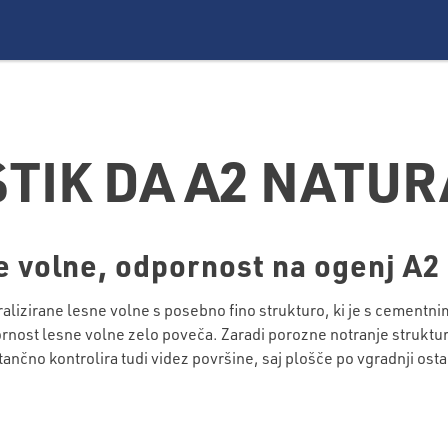
TIK DA A2 NATUR
e volne, odpornost na ogenj A2
lizirane lesne volne s posebno fino strukturo, ki je s cementn
nost lesne volne zelo poveča. Zaradi porozne notranje strukture 
nčno kontrolira tudi videz površine, saj plošče po vgradnji osta