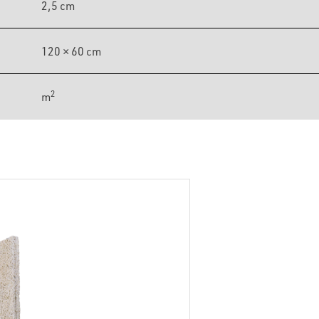
2,5 cm
120 × 60 cm
2
m