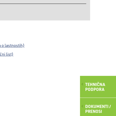
o lastnostih)
i list)
TEHNIČNA
PODPORA
DOKUMENTI /
PRENOSI