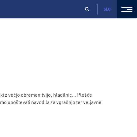
SLO
ki z večjo obremenitvijo, hladilnic… Plošče
mo upoštevati navodila za vgradnjo ter veljavne