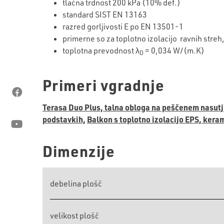
tlačna trdnost 200 kPa (10% def.)
standard SIST EN 13163
razred gorljivosti E po EN 13501-1
primerne so za toplotno izolacijo ravnih streh,
toplotna prevodnost λ
= 0,034 W/(m.K)
D
Primeri vgradnje
Terasa Duo Plus, talna obloga na peščenem nasutj
podstavkih,
Balkon s toplotno izolacijo EPS, keram
Dimenzije
debelina plošč
velikost plošč