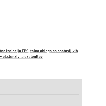
tno izolacijo EPS, talna obloga na nastavljivih
– ekstenzivna ozelenitev