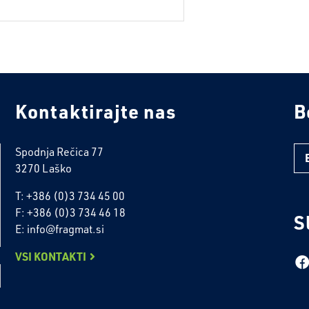
Kontaktirajte nas
B
Spodnja Rečica 77
3270 Laško
T: +386 (0)3 734 45 00
F: +386 (0)3 734 46 18
S
E: info@fragmat.si
VSI KONTAKTI