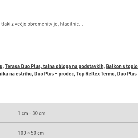
 tlaki z večjo obremenitvijo, hladilnic…
u,
Terasa Duo Plus, talna obloga na podstavkih,
Balkon s toplo
ika na estrihu,
Duo Plus – prodec,
Top Reflex Termo,
Duo Plus 
1 cm - 30 cm
100 × 50 cm