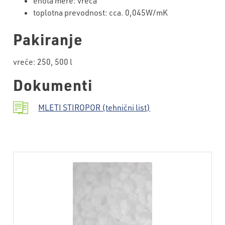
enota mere: vreča
toplotna prevodnost: cca. 0,045W/mK
Pakiranje
vreče: 250, 500 l
Dokumenti
MLETI STIROPOR (tehnični list)