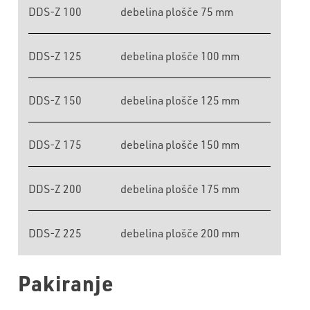
DDS-Z 100
debelina plošče 75 mm
DDS-Z 125
debelina plošče 100 mm
DDS-Z 150
debelina plošče 125 mm
DDS-Z 175
debelina plošče 150 mm
DDS-Z 200
debelina plošče 175 mm
DDS-Z 225
debelina plošče 200 mm
Pakiranje