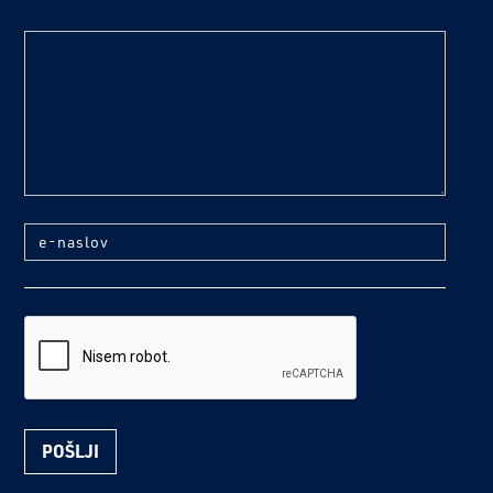
text
e-naslov
reCaptcha