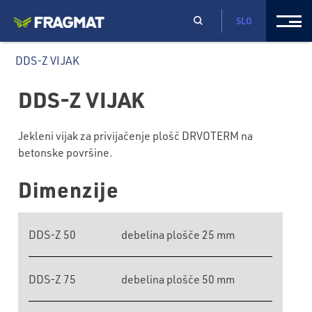
SLO
DDS-Z VIJAK
DDS-Z VIJAK
Jekleni vijak za privijačenje plošč DRVOTERM na
betonske površine.
Dimenzije
DDS-Z 50
debelina plošče 25 mm
DDS-Z 75
debelina plošče 50 mm