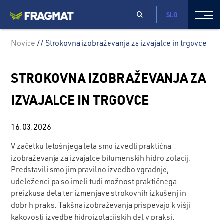
SLO
Novice
// Strokovna izobraževanja za izvajalce in trgovce
STROKOVNA IZOBRAŽEVANJA ZA
IZVAJALCE IN TRGOVCE
16.03.2026
V začetku letošnjega leta smo izvedli praktična
izobraževanja za izvajalce bitumenskih hidroizolacij.
Predstavili smo jim pravilno izvedbo vgradnje,
udeleženci pa so imeli tudi možnost praktičnega
preizkusa dela ter izmenjave strokovnih izkušenj in
dobrih praks. Takšna izobraževanja prispevajo k višji
kakovosti izvedbe hidroizolacijskih del v praksi.