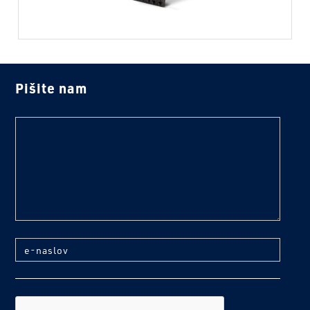
Pišite nam
text
e-naslov
reCaptcha