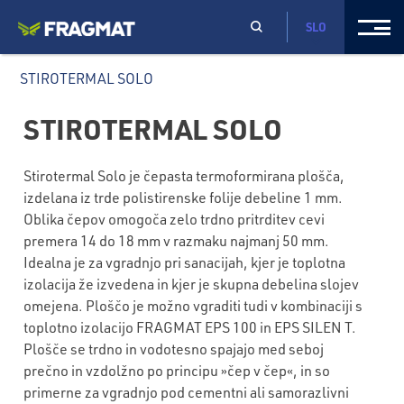
SLO
STIROTERMAL SOLO
STIROTERMAL SOLO
Stirotermal Solo je čepasta termoformirana plošča,
izdelana iz trde polistirenske folije debeline 1 mm.
Oblika čepov omogoča zelo trdno pritrditev cevi
premera 14 do 18 mm v razmaku najmanj 50 mm.
Idealna je za vgradnjo pri sanacijah, kjer je toplotna
izolacija že izvedena in kjer je skupna debelina slojev
omejena. Ploščo je možno vgraditi tudi v kombinaciji s
toplotno izolacijo FRAGMAT EPS 100 in EPS SILEN T.
Plošče se trdno in vodotesno spajajo med seboj
prečno in vzdolžno po principu »čep v čep«, in so
primerne za vgradnjo pod cementni ali samorazlivni