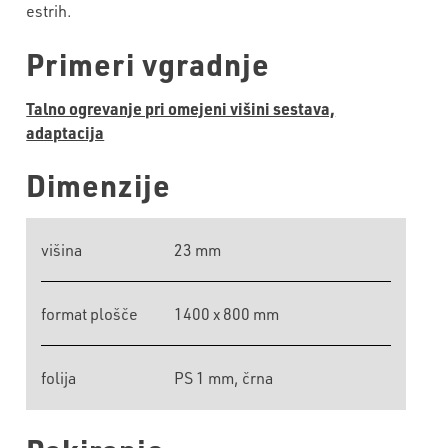
estrih.
Primeri vgradnje
Talno ogrevanje pri omejeni višini sestava,
adaptacija
Dimenzije
višina
23 mm
format plošče
1400 x 800 mm
folija
PS 1 mm, črna