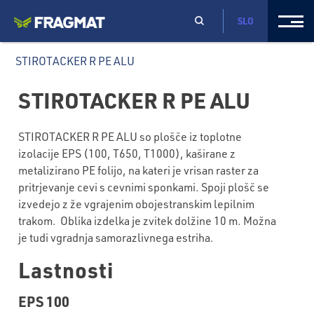
SLO
STIROTACKER R PE ALU
STIROTACKER R PE ALU
STIROTACKER R PE ALU so plošče iz toplotne
izolacije EPS (100, T650, T1000), kaširane z
metalizirano PE folijo, na kateri je vrisan raster za
pritrjevanje cevi s cevnimi sponkami. Spoji plošč se
izvedejo z že vgrajenim obojestranskim lepilnim
trakom. Oblika izdelka je zvitek dolžine 10 m. Možna
je tudi vgradnja samorazlivnega estriha.
Lastnosti
EPS 100