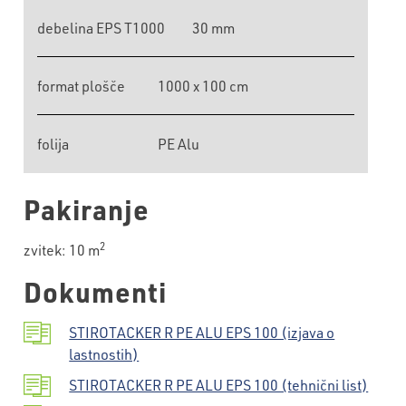
debelina EPS T1000
30 mm
format plošče
1000 x 100 cm
folija
PE Alu
Pakiranje
2
zvitek: 10 m
Dokumenti
STIROTACKER R PE ALU EPS 100 (izjava o
lastnostih)
STIROTACKER R PE ALU EPS 100 (tehnični list)