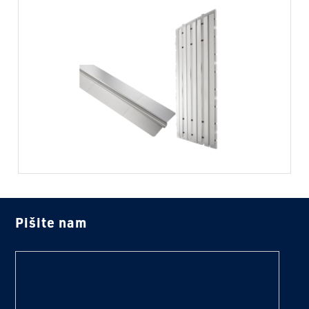
Pišite nam
text