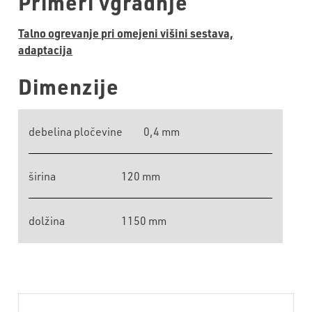
Primeri vgradnje
Talno ogrevanje pri omejeni višini sestava,
adaptacija
Dimenzije
debelina pločevine
0,4 mm
širina
120 mm
dolžina
1150 mm