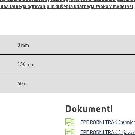
edba talnega ogrevanja in dušenja udarnega zvoka v medetaži
8 mm
150 mm
60 m
Dokumenti
EPE ROBNI TRAK (tehnični
EPE ROBNI TRAK (izjava o