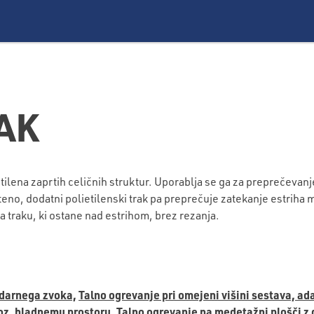
AK
lena zaprtih celičnih struktur. Uporablja se ga za preprečevanje
eno, dodatni polietilenski trak pa preprečuje zatekanje estriha 
traku, ki ostane nad estrihom, brez rezanja.
udarnega zvoka,
Talno ogrevanje pri omejeni višini sestava, ad
 oz. hladnemu prostoru,
Talno ogrevanje na medetažni plošči z