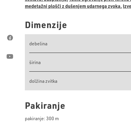
medetažni plošči z dušenjem udarnega zvoka,
Izv
Dimenzije
debelina
širina
dolžina zvitka
Pakiranje
pakiranje: 300 m