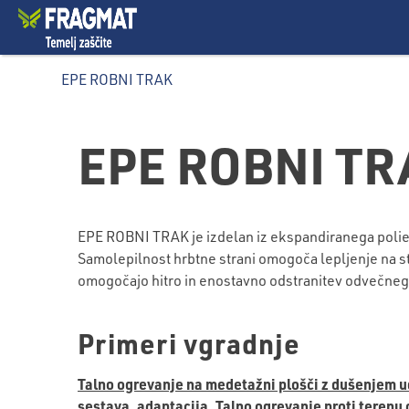
EPE ROBNI TRAK
EPE ROBNI TR
EPE ROBNI TRAK je izdelan iz ekspandiranega polieti
Samolepilnost hrbtne strani omogoča lepljenje na st
omogočajo hitro in enostavno odstranitev odvečnega 
Primeri vgradnje
Talno ogrevanje na medetažni plošči z dušenjem 
sestava, adaptacija,
Talno ogrevanje proti terenu