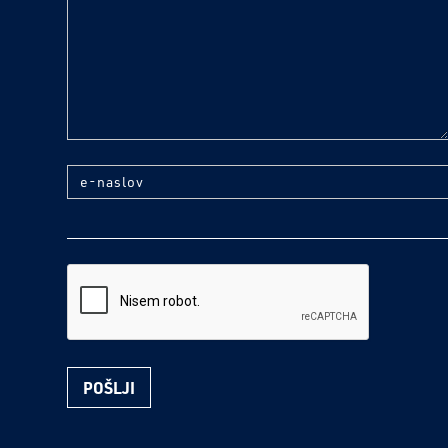
text
e-naslov
reCaptcha