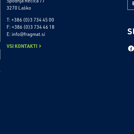
Spodnja Rečica 77
3270 Laško
T: +386 (0)3 734 45 00
F: +386 (0)3 734 46 18
S
E: info@fragmat.si
VSI KONTAKTI