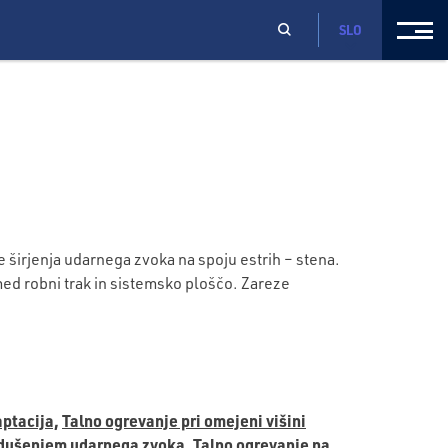
SLO
 širjenja udarnega zvoka na spoju estrih – stena.
med robni trak in sistemsko ploščo. Zareze
aptacija,
Talno ogrevanje pri omejeni višini
 dušenjem udarnega zvoka,
Talno ogrevanje na