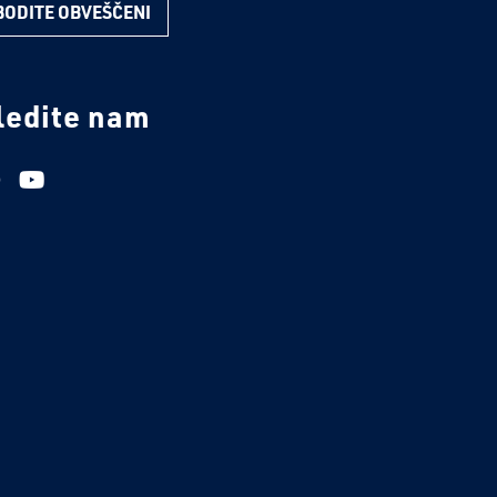
BODITE OBVEŠČENI
ledite nam