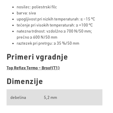
nosilec: poliestrski filc
barva: siva
upogljivost pri nizkih temperaturah: ≤ –
15
°C
tečenje
pri visokih temperaturah: ≥ +
10
0 °C
natezna trdnost: vzdolžno ≥
700
N/50 mm;
prečno ≥ 600 N/50 mm
raztezek pri pretrgu: ≥
35
%/50 mm
Primeri vgradnje
Top Reflex Termo – Broof(T1)
Dimenzije
debelina
5,2 mm