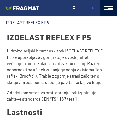
SLO
IZOELAST REFLEX F P5
IZOELAST REFLEX F P5
Hidroizolacijski bitumenski trak IZOELAST REFLEX F
P5 se uporablja za zgornji sloj v dvoslojnih ali
večslojnih hidroizolacijah kot zaključni sloj. Razred
odpornosti na učinek zunanjega ognja v sistemu Top
reflex: Broof(t1). Trak je z zgornje strani zaščiten s
škriljevim posipom s spodnje pa z lahko taljivo folijo.
Z dodatkom sredstva proti gorenju trak izpolnjuje
zahteve standarda CEN/TS 1187 test 1.
Lastnosti