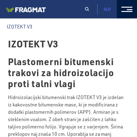
SLO
IZOTEKT V3
IZOTEKT V3
Plastomerni bitumenski
trakovi za hidroizolacijo
proti talni vlagi
Hidroizolacijski bitumenski trak IZOTEKT V3 je izdelan
iz kakovostne bitumenske mase, ki je modificirana z
dodatki plastomernih polimerov (APP). Armiran je s
steklenim voalom. Z obeh strani je zaščiten z lahko
taljivo polimerno folijo. Vgrajuje se z varjenjem. Širina
preklopov naj znaša 10 cm. Uporablja se za manj