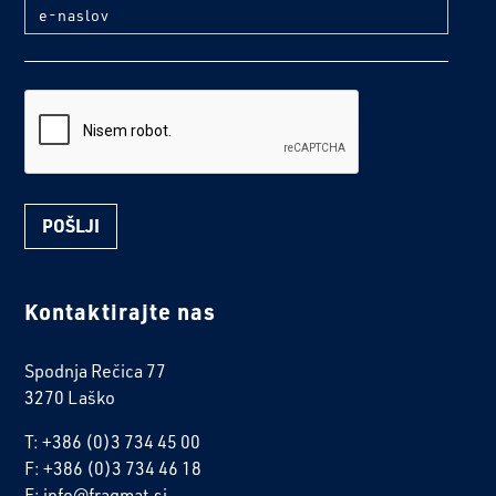
e-naslov
reCaptcha
Kontaktirajte nas
Spodnja Rečica 77
3270 Laško
T: +386 (0)3 734 45 00
F: +386 (0)3 734 46 18
E: info@fragmat.si