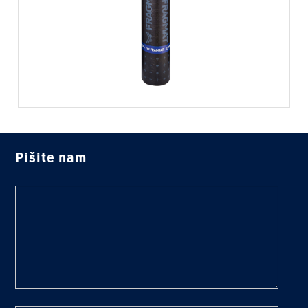
Pišite nam
text