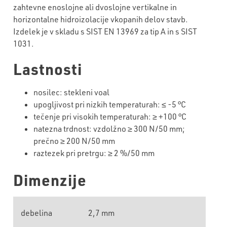
zahtevne enoslojne ali dvoslojne vertikalne in
horizontalne hidroizolacije vkopanih delov stavb.
Izdelek je v skladu s SIST EN 13969 za tip A in s SIST
1031.
Lastnosti
nosilec: stekleni voal
upogljivost pri nizkih temperaturah: ≤
-5
°C
tečenje
pri visokih temperaturah: ≥ +
10
0 °C
natezna trdnost: vzdolžno ≥
30
0 N/50 mm;
prečno ≥
20
0 N/50 mm
raztezek pri pretrgu: ≥
2
%/50 mm
Dimenzije
debelina
2,7 mm