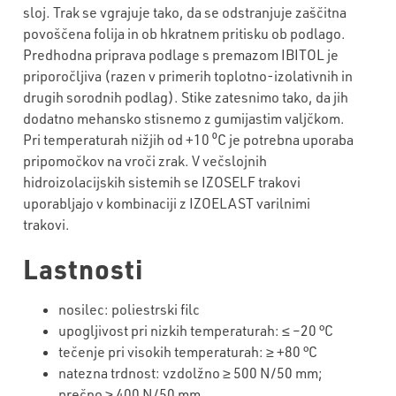
sloj. Trak se vgrajuje tako, da se odstranjuje zaščitna
povoščena folija in ob hkratnem pritisku ob podlago.
Predhodna priprava podlage s premazom IBITOL je
priporočljiva (razen v primerih toplotno-izolativnih in
drugih sorodnih podlag). Stike zatesnimo tako, da jih
dodatno mehansko stisnemo z gumijastim valjčkom.
Pri temperaturah nižjih od +10 ⁰C je potrebna uporaba
pripomočkov na vroči zrak. V večslojnih
hidroizolacijskih sistemih se IZOSELF trakovi
uporabljajo v kombinaciji z IZOELAST varilnimi
trakovi.
Lastnosti
nosilec: poliestrski filc
upogljivost pri nizkih temperaturah: ≤ –
20
°C
tečenje
pri visokih temperaturah: ≥ +
8
0 °C
natezna trdnost: vzdolžno ≥
5
00 N/50 mm;
prečno ≥
4
00 N/50 mm