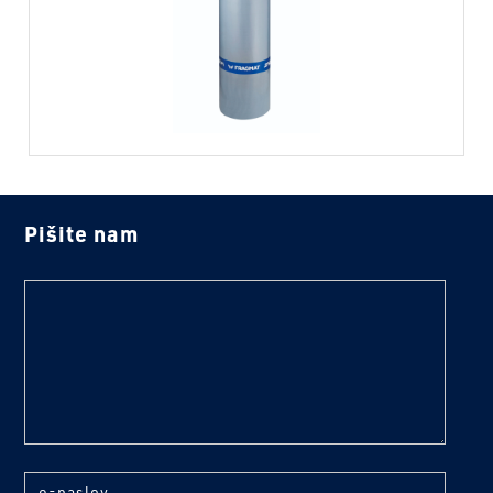
Pišite nam
text
e-naslov