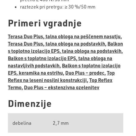
raztezek pri pretrgu: ≥
30
%/50 mm
Primeri vgradnje
Terasa Duo Plus, talna obloga na peščenem nasutju,
Terasa Duo Plus, talna obloga na podstavkih,
Balkon
s toplotno izolacijo EPS, talna obloga na podstavkih,
Balkon s toplotno izolacijo EPS, talna obloga na
nastavljivih podstavkih,
Balkon s toplotno izolacijo
EPS, keramika na estrihu,
Duo Plus – prodec,
Top
Reflex na leseni nosilni konstrukciji,
Top Reflex
Termo,
Duo Plus – ekstenzivna ozelenitev
Dimenzije
debelina
2,7 mm