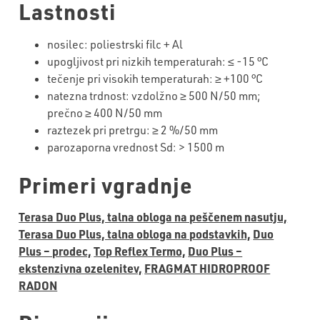
Lastnosti
nosilec:
poliestrski
filc + Al
upogljivost pri nizkih temperaturah: ≤
-15
°C
tečenje
pri visokih temperaturah: ≥ +
10
0 °C
natezna trdnost: vzdolžno ≥
50
0 N/50 mm;
prečno ≥
40
0 N/50 mm
raztezek pri pretrgu: ≥
2
%/50 mm
parozaporna
vrednost
Sd
:
>
1500 m
Primeri vgradnje
Terasa Duo Plus, talna obloga na peščenem nasutju,
Terasa Duo Plus, talna obloga na podstavkih,
Duo
Plus – prodec,
Top Reflex Termo,
Duo Plus –
ekstenzivna ozelenitev,
FRAGMAT HIDROPROOF
RADON