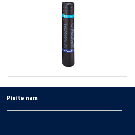
Pišite nam
text