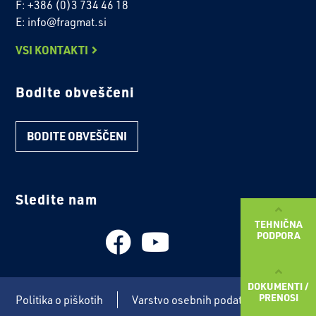
F: +386 (0)3 734 46 18
E: info@fragmat.si
VSI KONTAKTI
Bodite obveščeni
BODITE OBVEŠČENI
Sledite nam
TEHNIČNA
PODPORA
DOKUMENTI /
PRENOSI
Politika o piškotih
Varstvo osebnih podatkov