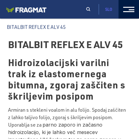
SLO
BITALBIT REFLEX E ALV 45
BITALBIT REFLEX E ALV 45
Hidroizolacijski varilni
trak iz elastomernega
bitumna, zgoraj zaščiten s
škriljevim posipom
Armiran s stekleni voalom in alu folijo. Spodaj zaščiten
z lahko taljivo folijo, zgoraj s škriljevim posipom.
Uporablja se za
parno zaporo in začasno
hidroizolacijo, ki je lahko več mesecev