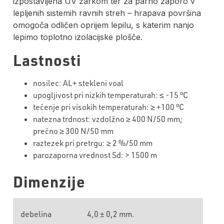
izpostavljena UV žarkom ter
za parno zaporo v
lepljenih sistemih ravnih streh – hrapava površina
omogoča odličen oprijem lepilu, s katerim nanjo
lepimo toplotno izolacijske plošče.
Lastnosti
nosilec: AL+ stekleni voal
upogljivost pri nizkih temperaturah: ≤
-15
°C
tečenje
pri visokih temperaturah: ≥ +
100
°C
natezna trdnost: vzdolžno ≥
400
N/50 mm;
prečno ≥
30
0 N/50 mm
raztezek pri pretrgu: ≥
2
%/50 mm
parozaporna
vrednost
Sd
:
>
1500 m
Dimenzije
debelina
4,0 ± 0,2 mm.