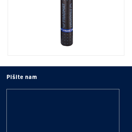
Pišite nam
text