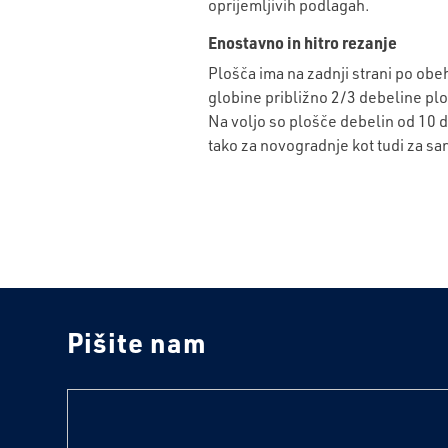
oprijemljivih podlagah.
Enostavno in hitro rezanje
Plošča ima na zadnji strani po obe
globine približno 2/3 debeline pl
Na voljo so plošče debelin od 10 d
tako za novogradnje kot tudi za san
Pišite nam
text