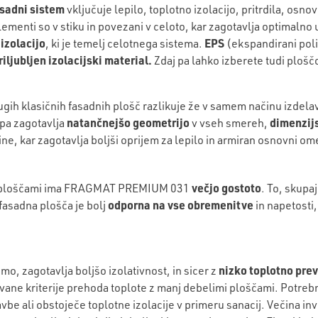
asadni sistem
vključuje lepilo, toplotno izolacijo, pritrdila, osno
lementi so v stiku in povezani v celoto, kar zagotavlja optimalno u
izolacijo
EPS
, ki je temelj celotnega sistema.
(ekspandirani polis
riljubljen izolacijski material.
Zdaj pa lahko izberete tudi plošč
ugih klasičnih fasadnih plošč razlikuje že v samem načinu izdela
natančnejšo geometrijo
dimenzijs
 pa zagotavlja
v vseh smereh,
ne, kar zagotavlja boljši oprijem za lepilo in armiran osnovni om
večjo gostoto
 ploščami ima
FRAGMAT PREMIUM 031
. To, skupa
odporna na vse obremenitve
fasadna plošča je bolj
in napetosti,
nizko toplotno pre
mo, zagotavlja boljšo izolativnost, in sicer z
ne kriterije prehoda toplote z manj debelimi ploščami. Potrebna
vbe ali obstoječe toplotne izolacije v primeru sanacij. Večina inv