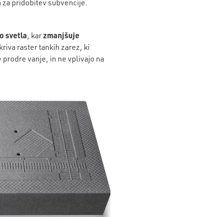
 za pridobitev subvencije.
o svetla
zmanjšuje
, kar
iva raster tankih zarez, ki
 prodre vanje, in ne vplivajo na