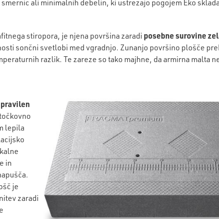
 smernic ali minimalnih debelin, ki ustrezajo pogojem Eko sklada
posebne surovine zel
rafitnega stiropora, je njena površina zaradi
osti sončni svetlobi med vgradnjo. Zunanjo površino plošče prekr
peraturnih razlik. Te zareze so tako majhne, da armirna malta ne
pravilen
n
r točkovno
m lepila
acijsko
ikalne
e in
napušča.
ošč je
itev zaradi
še