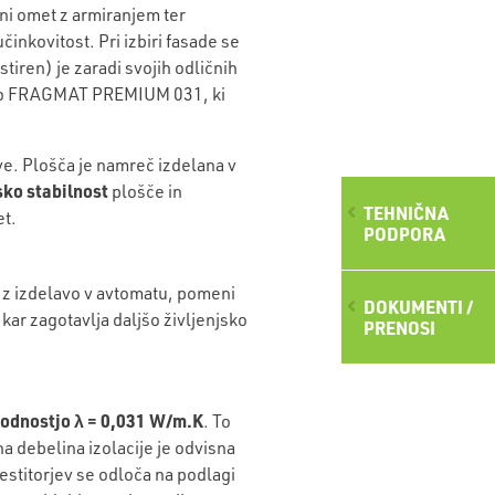
vni omet z armiranjem ter
činkovitost. Pri izbiri fasade se
tiren) je zaradi svojih odličnih
o
FRAGMAT PREMIUM 031
, ki
ve. Plošča je namreč izdelana v
ko stabilnost
plošče in
TEHNIČNA
et.
PODPORA
j z izdelavo v avtomatu, pomeni
DOKUMENTI /
 kar zagotavlja daljšo življenjsko
PRENOSI
vodnostjo λ = 0,031 W/m.K
. To
 debelina izolacije je odvisna
estitorjev se odloča na podlagi