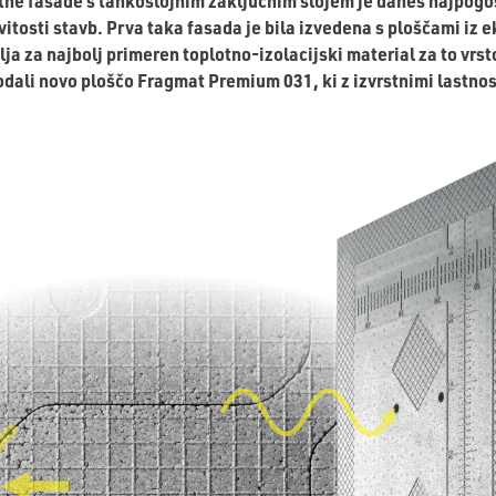
tne fasade s tankoslojnim zaključnim slojem je danes najpogo
itosti stavb. Prva taka fasada je bila izvedena s ploščami iz 
elja za najbolj primeren toplotno-izolacijski material za to v
dali novo ploščo Fragmat Premium 031, ki z izvrstnimi lastnos