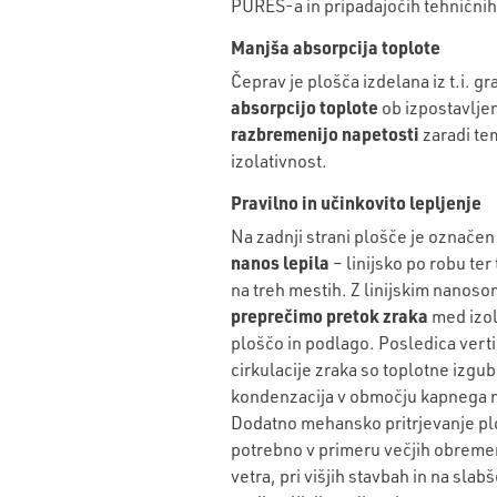
PURES-a in pripadajočih tehničnih
Manjša absorpcija toplote
Čeprav je plošča izdelana iz t.i. g
absorpcijo toplote
ob izpostavljen
razbremenijo napetosti
zaradi tem
izolativnost.
Pravilno in učinkovito lepljenje
Na zadnji strani plošče je označe
nanos lepila
– linijsko po robu te
na treh mestih. Z linijskim nanoso
preprečimo pretok zraka
med izol
ploščo in podlago. Posledica vert
cirkulacije zraka so toplotne izgub
kondenzacija v območju kapnega 
Dodatno mehansko pritrjevanje pl
potrebno v primeru večjih obremen
vetra, pri višjih stavbah in na slab