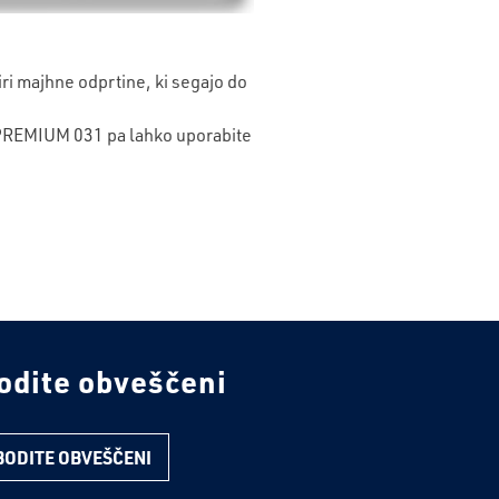
tiri majhne odprtine, ki segajo do
REMIUM 031
pa lahko uporabite
odite obveščeni
BODITE OBVEŠČENI