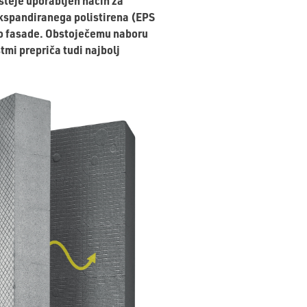
steje uporabljen način za
ekspandiranega polistirena (EPS
rsto fasade. Obstoječemu naboru
tmi prepriča tudi najbolj