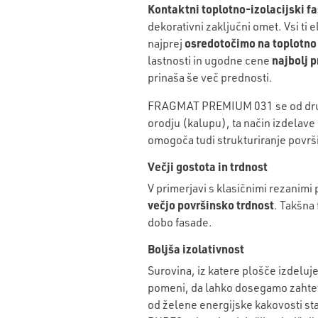
Kontaktni toplotno-izolacijski f
dekorativni zaključni omet. Vsi ti e
osredotočimo na toplotno 
najprej
najbolj p
lastnosti in ugodne cene
prinaša še več prednosti.
FRAGMAT PREMIUM 031
se od dr
orodju (kalupu), ta način izdelave
omogoča tudi strukturiranje površi
Večji gostota in trdnost
V primerjavi s klasičnimi rezanimi
večjo površinsko trdnost
. Takšna 
dobo fasade.
Boljša izolativnost
Surovina, iz katere plošče izdeluje
pomeni, da lahko dosegamo zahteva
od želene energijske kakovosti sta