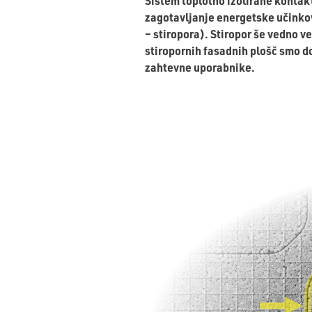
Sistem toplotno izolirane kontak
zagotavljanje energetske učinkov
– stiropora). Stiropor še vedno v
stiropornih fasadnih plošč smo do
zahtevne uporabnike.