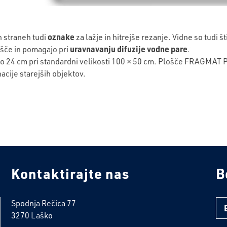
oznake
h straneh tudi
za lažje in hitrejše rezanje. Vidne so tudi š
uravnavanju difuzije vodne pare
ošče in pomagajo pri
.
o 24 cm pri standardni velikosti 100 × 50 cm. Plošče
FRAGMAT P
acije starejših objektov.
Kontaktirajte nas
B
Spodnja Rečica 77
3270 Laško