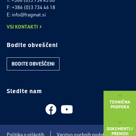
F: +386 (0)3 734 46 18
E: info@fragmat.si
VSI KONTAKTI
Bodite obveščeni
BODITE OBVEŠČENI
Sledite nam
TEHNIČNA
PODPORA
DOKUMENTI /
PRENOSI
Politika o piškotih
Varstvo osebnih podatkov