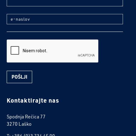
e-naslov
reCaptcha
Kontaktirajte nas
Spodnja Rečica 77
3270 Laško
T: +386 (0)3 734 45 00