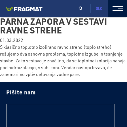
SLO
PARNA ZAPORA V SESTAVI
RAVNE STREHE
01.03.2022
S klasično toplotno izolirano ravno streho (toplo streho)
rešujemo dva osnovna problema, toplotne izgube in tesnjenje
stavbe. Za to sestavo je značilno, da se toplotna izolacija nahaja
pod hidroizolacijo, v suhi coni. Vendar nastopi težava, če
zanemarimo vpliv delovanja vodne pare.
Pišite nam
text